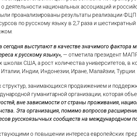
 о деятельности национальных ассоциаций и россий
были проанализированы результаты реализации ФЦП 
рсов по русскому языку в 2,7 раза и шестикратный 
ежом.
ФАМИЛИЯ
а сегодня выступают в качестве значимого фактора ми
ИМЯ
реса к русскому языку»,
— отметила президент МАПРЯ
ИМЯ
 школах США, а рост количества университетов, в к
E-MAIL
 Италии, Индии, Индонезии, Иране, Малайзии, Турции.
ОТЧЕСТВО
х структур, занимающихся продвижением и поддержк
СООБЩЕНИЕ
дународной гуманитарной организации, которая объ
E-MAIL
E-MAIL
стей, вне зависимости от страны проживания, нацио
ства. Эта организация, помимо вопросов расширения
ТЕЛЕФОН
сов русскоязычных сообществ на международном по
Подписаться
ствующими о повышении интереса европейских пре
АДРЕС