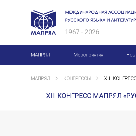
МЕЖДУНАРОДНАЯ АССОЦИАЦИ
РУССКОГО ЯЗЫКА И ЛИТЕРАТУ
1967 - 2026
МАПРЯЛ
Мероприятия
Нов
О нас
Мероприятия МАПРЯЛ на 20
МАПРЯЛ
КОНГРЕССЫ
XIII КОНГРЕС
Президиум
50 лет МАПРЯЛ
XIII КОНГРЕСС МАПРЯЛ «
Ревизионная комиссия
Архив мероприятий
Секретариат
Члены МАПРЯЛ