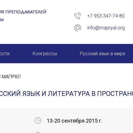
Я ПРЕПОДАВАТЕЛЕЙ
+7 953 347-74-80
РЫ
info@mapryal.org
ости
Конгрессы
Русский язык в мире
26 год
XIII КОНГРЕСС МАПРЯЛ
С МАПРЯЛ
XIV КОНГРЕСС МАПРЯЛ
РУССКИЙ ЯЗЫК И ЛИТЕРАТУРА В ПРОСТРА
XV КОНГРЕСС МАПРЯЛ
XVI КОНГРЕСС МАПРЯЛ
13-20 сентября 2015 г.