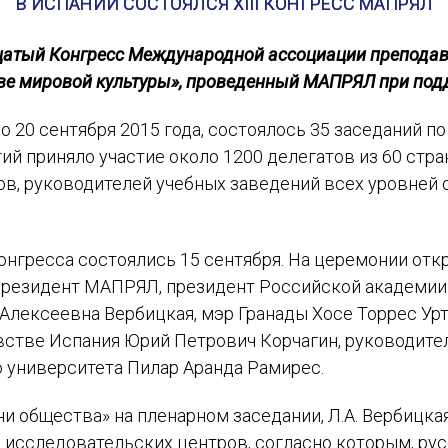
В ИСПАНИИ СОСТОЯЛСЯ XIII КОНГРЕСС МАПРЯЛ
цатый Конгресс Международной ассоциации преподава
тве мировой культуры», проведенный МАПРЯЛ при под
по 20 сентября 2015 года, состоялось 35 заседаний п
ий приняло участие около 1200 делегатов из 60 стра
ов, руководителей учебных заведений всех уровней 
нгресса состоялись 15 сентября. На церемонии отк
президент МАПРЯЛ, президент Российской академии 
Алексеевна Вербицкая, мэр Гранады Хосе Торрес Ур
стве Испания Юрий Петрович Корчагин, руководит
о университета Пилар Аранда Рамирес.
и общества» на пленарном заседании, Л.А. Вербицка
х исследовательских центров, согласно которым, рус