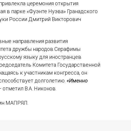
ы привлекла церемония открытия
ая в парке «Фуэнте Нуэва» Гранадского
ауки России Дмитрий Викторович
вные направления развития
ситета дружбы народов Серафимы
 русскому языку для иностранцев
 Председатель Комитета Государственной
ащаясь к участникам конгресса, он
 способствует долголетию.
«Именно
 отметил В.А. Никонов.
имн МАПРЯЛ.