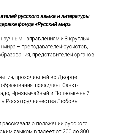
телей русского языка и литературы
держке фонда «Русский мир».
о научным направлениям и 8 круглых
н мира – преподавателей-русистов,
образования, представителей органов
рытия, проходившей во Дворце
образования, президент Санкт-
тадо, Чрезвычайный и Полномочный
ель Россотрудничества Любовь
я рассказала о положении русского
ским языком владеет от 200 до 300