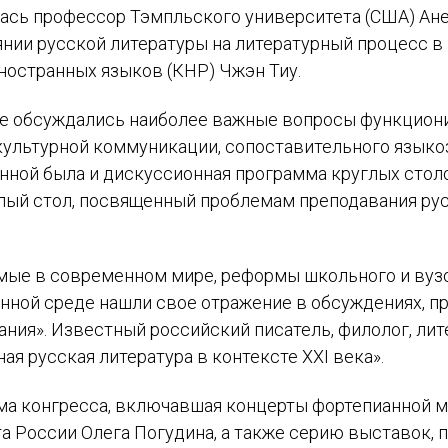
сь профессор Тэмпльского университета (США) Анета
иянии русской литературы на литературный процесс 
ностранных языков (КНР) Чжэн Тиу.
Отправить
се обсуждались наиболее важные вопросы функциони
Оплатить
культурной коммуникации, сопоставительного языко
нной была и дискуссионная программа круглых столо
ый стол, посвященный проблемам преподавания рус
ые в современном мире, реформы школьного и вуз
енной среде нашли свое отражение в обсуждениях, п
ания». Известный российский писатель, филолог, л
я русская литература в контексте XXI века».
ма конгресса, включавшая концерты фортепианной м
та России Олега Погудина, а также серию выставок,