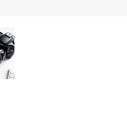
Международный форум TERRA RUSISTICA в Тунисе
«Вопросы русского языка в юридических делах и пр
Конференция по переводу в Малаге
«Дар речи: развитие языковой способности при изуч
Год Ф.М. Достоевского: обзор мероприятий 2021 го
Международный образовательно-культурный форум «
Форум в Гаване «Русская литература в Латинской Ам
Мобильное приложение TORFL GO