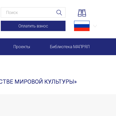
Оплатить взнос
Проекты
Библиотека МАПРЯЛ
Научно-практические семинары по повышению квал
Международная конференция по РКИ в Анкаре
НСТВЕ МИРОВОЙ КУЛЬТУРЫ»
Международный форум TERRA RUSISTICA в Рио-де-
Семинар в Абу-Даби: Русский язык и страноведение 
Комплексное исследование функционирования русск