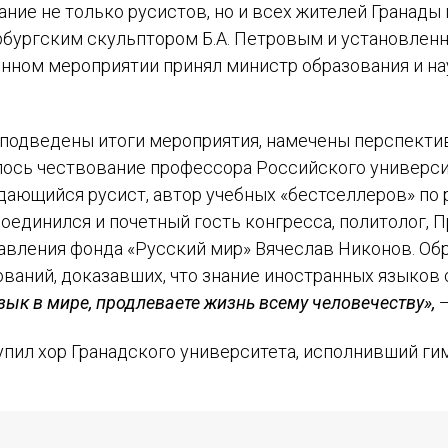
ание не только русистов, но и всех жителей Гранад
бургским скульптором Б.А. Петровым и установленн
енном мероприятии принял министр образования и н
 подведены итоги мероприятия, намечены перспекти
ялось чествование профессора Российского универ
дающийся русист, автор учебных «бестселлеров» по
оединился и почетный гость конгресса, политолог,
вления фонда «Русский мир» Вячеслав Никонов. Обр
ований, доказавших, что знание иностранных языков
зык в мире, продлеваете жизнь всему человечеству»,
—
упил хор Гранадского университета, исполнивший г