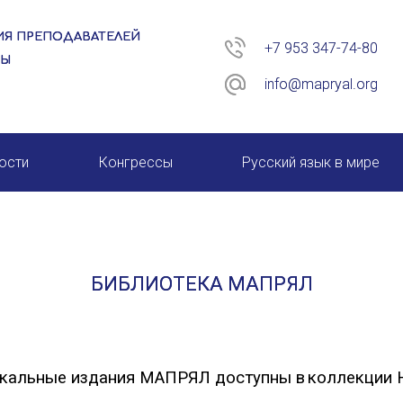
Я ПРЕПОДАВАТЕЛЕЙ
+7 953 347-74-80
РЫ
info@mapryal.org
ости
Конгрессы
Русский язык в мире
26 год
XIII КОНГРЕСС МАПРЯЛ
XIV КОНГРЕСС МАПРЯЛ
БИБЛИОТЕКА МАПРЯЛ
XV КОНГРЕСС МАПРЯЛ
XVI КОНГРЕСС МАПРЯЛ
кальные издания МАПРЯЛ доступны в
коллекции