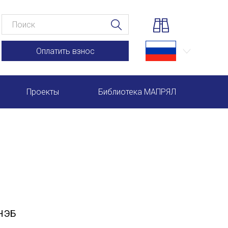
Оплатить взнос
Проекты
Библиотека МАПРЯЛ
Научно-практические семинары по повышению квал
Международная конференция по РКИ в Анкаре
Международный форум TERRA RUSISTICA в Рио-де-
Семинар в Абу-Даби: Русский язык и страноведение 
Комплексное исследование функционирования русск
 НЭБ