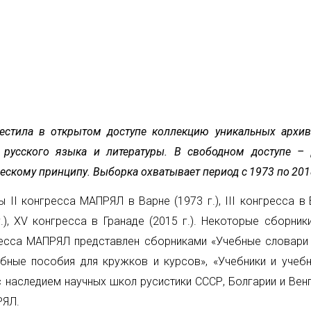
Отправить
естила в
открытом доступе коллекцию уникальных архив
 русского языка и литературы. В свободном доступе –
ескому принципу. Выборка охватывает период с
1973 по
201
лы
II
конгресса МАПРЯЛ в
Варне (1973 г.),
III
конгресса в
г.),
XV
конгресса в Гранаде (2015
г.). Некоторые сборник
сса МАПРЯЛ представлен сборниками «Учебные словари р
ебные пособия для кружков и курсов», «Учебники и учеб
 наследием научных школ русистики СССР, Болгарии и Вен
РЯЛ.