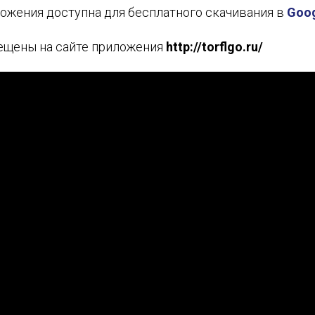
ожения доступна для бесплатного скачивания в
Goog
ИМЯ
мещены на сайте приложения
http://torflgo.ru/
E-MAIL
СООБЩЕНИЕ
E-MAIL
Подписаться
Отправить