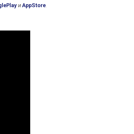
lePlay
и
AppStore
.