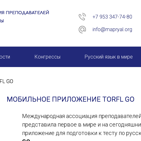
Я ПРЕПОДАВАТЕЛЕЙ
+7 953 347-74-80
РЫ
info@mapryal.org
ости
Конгрессы
Русский язык в мире
26 год
XIII КОНГРЕСС МАПРЯЛ
FL GO
XIV КОНГРЕСС МАПРЯЛ
МОБИЛЬНОЕ ПРИЛОЖЕНИЕ TORFL GO
XV КОНГРЕСС МАПРЯЛ
Международная ассоциация преподавателей 
XVI КОНГРЕСС МАПРЯЛ
представила первое в мире и на сегодняшн
приложение для подготовки к тесту по русс