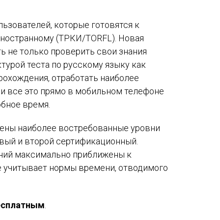
Международный форум TERRA RUSISTICA в Тунисе
ьзователей, которые готовятся к
«Вопросы русского языка в юридических делах и пр
иностранному (ТРКИ/TORFL). Новая
Конференция по переводу в Малаге
ь не только проверить свои знания
ктурой теста по русскому языку как
«Дар речи: развитие языковой способности при изуч
прохождения, отработать наиболее
и все это прямо в мобильном телефоне
Год Ф.М. Достоевского: обзор мероприятий 2021 го
бное время.
Международный образовательно-культурный форум «
лены наиболее востребованные уровни
Форум в Гаване «Русская литература в Латинской Ам
рвый и второй сертификационный.
даний максимально приближены к
Мобильное приложение TORFL GO
е учитывает нормы времени, отводимого
есплатным
.