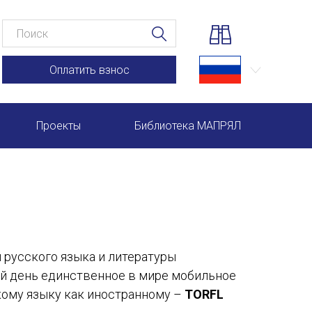
Оплатить взнос
Проекты
Библиотека МАПРЯЛ
Научно-практические семинары по повышению квал
Международная конференция по РКИ в Анкаре
Международный форум TERRA RUSISTICA в Рио-де-
русского языка и литературы
Семинар в Абу-Даби: Русский язык и страноведение 
ий день единственное в мире мобильное
Комплексное исследование функционирования русск
кому языку как иностранному –
TORFL