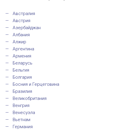
Устав МАПРЯЛ
Австралия
Австрия
Вступить в МАПРЯЛ
Азербайджан
Албания
История МАПРЯЛ
Алжир
Аргентина
Медаль А. С. Пушкина
Армения
Беларусь
Оплата членских взносов МАПРЯЛ
Бельгия
Болгария
МЕРОПРИЯТИЯ
Босния и Герцеговина
Бразилия
Мероприятия МАПРЯЛ на 2026 год
Великобритания
Венгрия
50 лет МАПРЯЛ
Венесуэла
Вьетнам
Архив мероприятий
Германия