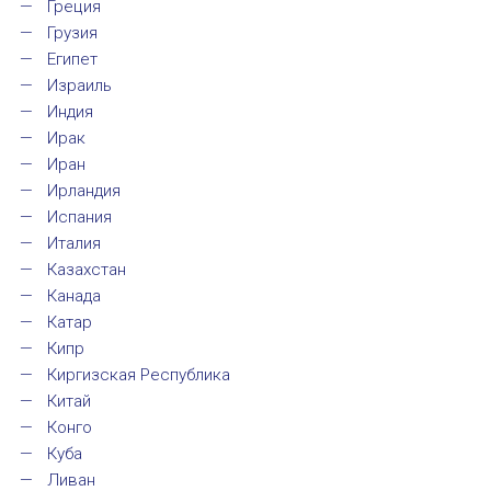
Греция
НОВОСТИ
Грузия
Египет
КОНГРЕССЫ
Израиль
Индия
XIII КОНГРЕСС МАПРЯЛ
Ирак
Иран
XIV КОНГРЕСС МАПРЯЛ
Ирландия
XV КОНГРЕСС МАПРЯЛ
Испания
Италия
XVI КОНГРЕСС МАПРЯЛ
Казахстан
Канада
РУССКИЙ ЯЗЫК В МИРЕ
Катар
Кипр
ПРОЕКТЫ
Киргизская Республика
Китай
Научно-практические семинары по повышен
Конго
Куба
Международная конференция по РКИ в Анка
Ливан