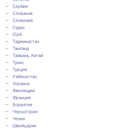
Форум в Гаване «Русская литература в Латин
Сербия
Словакия
Мобильное приложение TORFL GO
Словения
БИБЛИОТЕКА МАПРЯЛ
Судан
США
Таджикистан
+7 953 347-74-80
Таиланд
Тайвань, Китай
info@mapryal.org
Тунис
Турция
Узбекистан
Украина
Финляндия
Франция
Хорватия
Черногория
Чехия
Швейцария