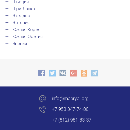
Швеция
Шри-Ланка
Эквадор
Эстония
Южная Корея
Южная Осетия
Япония
info@mapryal.org
+7 953 347-74-80
+7 (812) 981-83-37