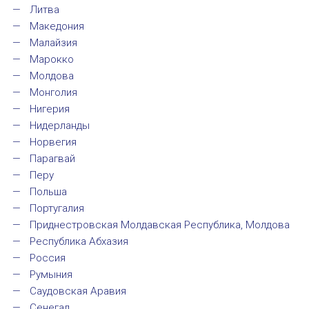
Литва
ИМЯ
Международный форум TERRA RUSISTICA в 
Македония
Малайзия
Семинар в Абу-Даби: Русский язык и страно
Марокко
E-MAIL
Молдова
Комплексное исследование функционировани
Монголия
Нигерия
Международный форум TERRA RUSISTICA в 
СООБЩЕНИЕ
Нидерланды
E-MAIL
Норвегия
«Вопросы русского языка в юридических де
Парагвай
Перу
Конференция по переводу в Малаге
Польша
Подписаться
Португалия
«Дар речи: развитие языковой способности 
Приднестровская Молдавская Республика, Молдова
Республика Абхазия
Год Ф.М. Достоевского: обзор мероприятий 
Россия
Румыния
Международный образовательно-культурный 
Саудовская Аравия
Отправить
Сенегал