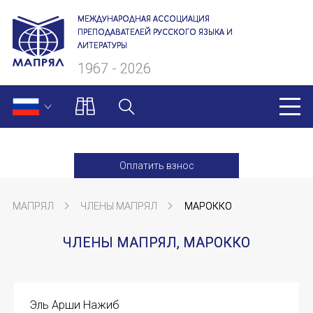
МЕЖДУНАРОДНАЯ АССОЦИАЦИЯ
ПРЕПОДАВАТЕЛЕЙ РУССКОГО ЯЗЫКА И
ЛИТЕРАТУРЫ
1967 - 2026
МАПРЯЛ
Оплатить взнос
О нас
МАПРЯЛ
ЧЛЕНЫ МАПРЯЛ
МАРОККО
Президиум
ЧЛЕНЫ МАПРЯЛ, МАРОККО
Ревизионная комиссия
Секретариат
Эль Арши Нaжиб
Члены МАПРЯЛ