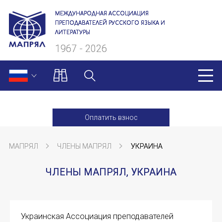
МЕЖДУНАРОДНАЯ АССОЦИАЦИЯ
ПРЕПОДАВАТЕЛЕЙ РУССКОГО ЯЗЫКА И
ЛИТЕРАТУРЫ
1967 - 2026
МАПРЯЛ
Оплатить взнос
О нас
МАПРЯЛ
ЧЛЕНЫ МАПРЯЛ
УКРАИНА
Президиум
ЧЛЕНЫ МАПРЯЛ, УКРАИНА
Ревизионная комиссия
Секретариат
Украинская Ассоциация преподавателей
Члены МАПРЯЛ