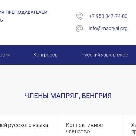
Я ПРЕПОДАВАТЕЛЕЙ
+7 953 347-74-80
РЫ
info@mapryal.org
ости
Конгрессы
Русский язык в мире
26 год
XIII КОНГРЕСС МАПРЯЛ
XIV КОНГРЕСС МАПРЯЛ
ЧЛЕНЫ МАПРЯЛ, ВЕНГРИЯ
XV КОНГРЕСС МАПРЯЛ
XVI КОНГРЕСС МАПРЯЛ
ей русского языка
Коллективное
Х
членство
п
ИМЯ