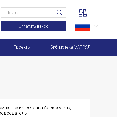
Оплатить взнос
Проекты
Библиотека МАПРЯЛ
Научно-практические семинары по повышению квал
Международная конференция по РКИ в Анкаре
Международный форум TERRA RUSISTICA в Рио-де-
Семинар в Абу-Даби: Русский язык и страноведение 
амшовски Светлана Алексеевна,
Комплексное исследование функционирования русск
редседатель