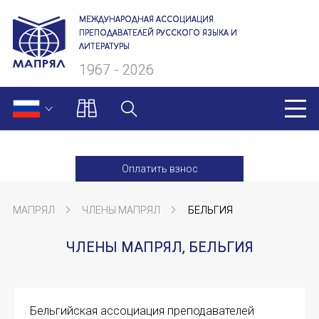
МЕЖДУНАРОДНАЯ АССОЦИАЦИЯ
ПРЕПОДАВАТЕЛЕЙ РУССКОГО ЯЗЫКА И
ЛИТЕРАТУРЫ
1967 - 2026
МАПРЯЛ
Оплатить взнос
О нас
МАПРЯЛ
ЧЛЕНЫ МАПРЯЛ
БЕЛЬГИЯ
Президиум
ЧЛЕНЫ МАПРЯЛ, БЕЛЬГИЯ
Ревизионная комиссия
Секретариат
Бельгийская ассоциация преподавателей
Члены МАПРЯЛ