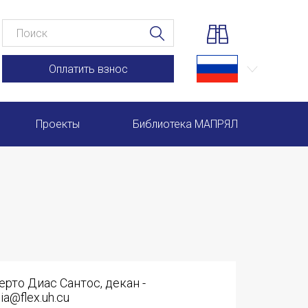
Оплатить взнос
Проекты
Библиотека МАПРЯЛ
Научно-практические семинары по повышению квал
Международная конференция по РКИ в Анкаре
Международный форум TERRA RUSISTICA в Рио-де-
Семинар в Абу-Даби: Русский язык и страноведение 
ерто Диас Сантос, декан -
Комплексное исследование функционирования русск
ia@flex.uh.cu