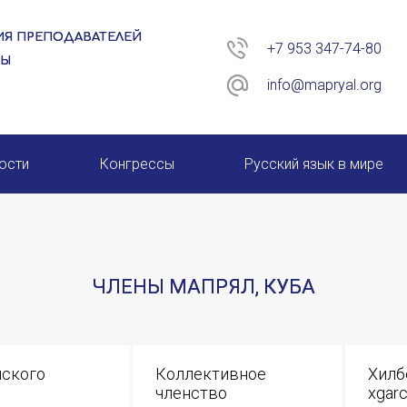
Я ПРЕПОДАВАТЕЛЕЙ
+7 953 347-74-80
РЫ
info@mapryal.org
ости
Конгрессы
Русский язык в мире
26 год
XIII КОНГРЕСС МАПРЯЛ
XIV КОНГРЕСС МАПРЯЛ
ЧЛЕНЫ МАПРЯЛ, КУБА
XV КОНГРЕСС МАПРЯЛ
XVI КОНГРЕСС МАПРЯЛ
нского
Коллективное
Хилб
членство
xgarc
ИМЯ