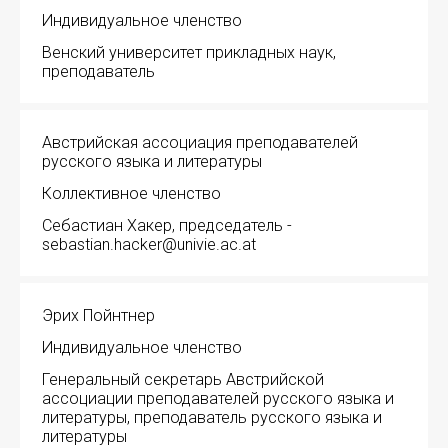
Индивидуальное членство
Устав МАПРЯЛ
Венский университет прикладных наук,
преподаватель
Вступить в МАПРЯЛ
История МАПРЯЛ
Австрийская ассоциация преподавателей
русского языка и литературы
Медаль А. С. Пушкина
Коллективное членство
Себастиан Хакер, председатель -
Оплата членских взносов МАПРЯЛ
sebastian.hacker@univie.ac.at
МЕРОПРИЯТИЯ
Эрих Пойнтнер
Мероприятия МАПРЯЛ на 2026 год
Индивидуальное членство
50 лет МАПРЯЛ
ИМЯ
Генеральный секретарь Австрийской
ассоциации преподавателей русского языка и
Архив мероприятий
литературы, преподаватель русского языка и
литературы