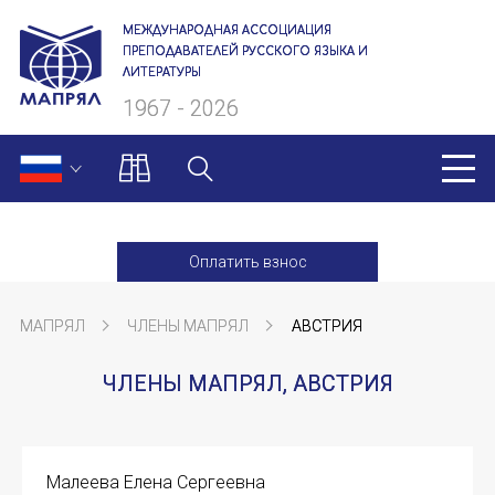
МЕЖДУНАРОДНАЯ АССОЦИАЦИЯ
ПРЕПОДАВАТЕЛЕЙ РУССКОГО ЯЗЫКА И
ЛИТЕРАТУРЫ
1967 - 2026
МАПРЯЛ
Оплатить взнос
О нас
МАПРЯЛ
ЧЛЕНЫ МАПРЯЛ
АВСТРИЯ
Президиум
ЧЛЕНЫ МАПРЯЛ, АВСТРИЯ
Ревизионная комиссия
Секретариат
Малеева Елена Сергеевна
Члены МАПРЯЛ