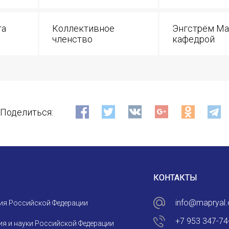
ИМЯ
та
Коллективное
Энгстрём Ма
членство
кафедрой
E-MAIL
СООБЩЕНИЕ
E-MAIL
Поделиться:
Подписаться
КОНТАКТЫ
info@mapryal.
ия Российской Федерации
Отправить
+7 953 347-74
я и науки Российской Федерации