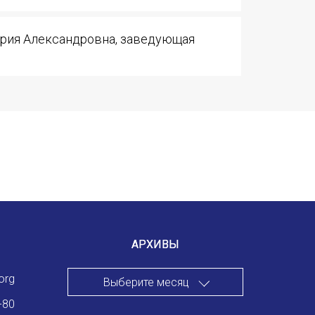
Международный форум TERRA RUSISTICA в Тунисе
«Вопросы русского языка в юридических делах и пр
рия Александровна, заведующая
Конференция по переводу в Малаге
«Дар речи: развитие языковой способности при изуч
Год Ф.М. Достоевского: обзор мероприятий 2021 го
Международный образовательно-культурный форум «
Форум в Гаване «Русская литература в Латинской Ам
Мобильное приложение TORFL GO
АРХИВЫ
org
Выберите месяц
-80