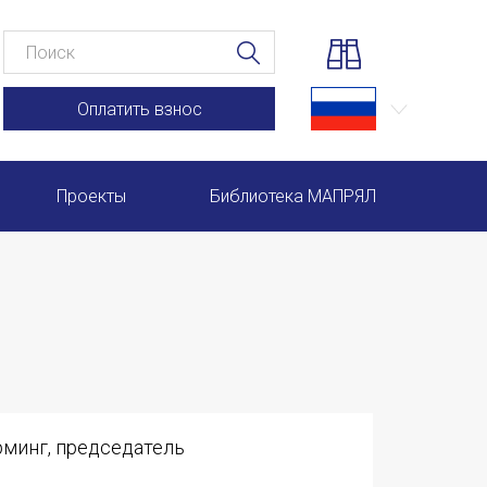
Оплатить взнос
Проекты
Библиотека МАПРЯЛ
Научно-практические семинары по повышению квал
Международная конференция по РКИ в Анкаре
Международный форум TERRA RUSISTICA в Рио-де-
Семинар в Абу-Даби: Русский язык и страноведение 
рминг, председатель
Комплексное исследование функционирования русск