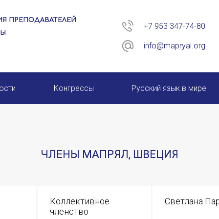
Я ПРЕПОДАВАТЕЛЕЙ
+7 953 347-74-80
РЫ
info@mapryal.org
ости
Конгрессы
Русский язык в мире
26 год
XIII КОНГРЕСС МАПРЯЛ
XIV КОНГРЕСС МАПРЯЛ
ЧЛЕНЫ МАПРЯЛ, ШВЕЦИЯ
XV КОНГРЕСС МАПРЯЛ
XVI КОНГРЕСС МАПРЯЛ
Коллективное
Светлана Па
членство