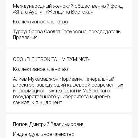
НОВОСТИ
Международный женский общественный фонд
«Sharq Ayoli» - «Женщина Востока»
КОНГРЕССЫ
Коллективное членство
Турсунбаева Саодат Гафуровна, председатель
XIII КОНГРЕСС МАПРЯЛ
Правления
XIV КОНГРЕСС МАПРЯЛ
ИМЯ
ООО «ELEKTRON TA’LIM TA’MINOT»
XV КОНГРЕСС МАПРЯЛ
Коллективное членство
XVI КОНГРЕСС МАПРЯЛ
Алиев Мухамаджон Чориевич, генеральный
E-MAIL
директор, заведующий кафедрой современных
РУССКИЙ ЯЗЫК В МИРЕ
информационных технологий Узбекского
государственного университета мировых
языков, к.п.н., доцент
ПРОЕКТЫ
СООБЩЕНИЕ
E-MAIL
Научно-практические семинары по повышен
Попов Дмитрий Владимирович
Международная конференция по РКИ в Анка
Индивидуальное членство
Подписаться