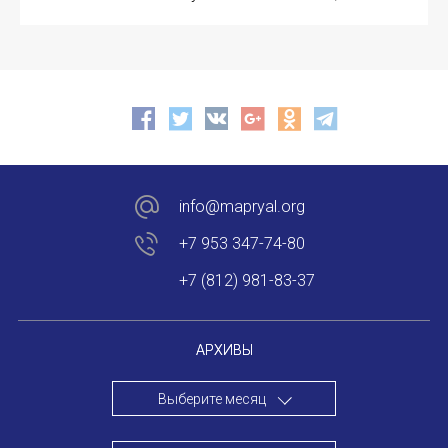
Форум в Гаване «Русская литература в Латин
Мобильное приложение TORFL GO
БИБЛИОТЕКА МАПРЯЛ
+7 953 347-74-80
info@mapryal.org
info@mapryal.org
+7 953 347-74-80
+7 (812) 981-83-37
АРХИВЫ
Выберите месяц