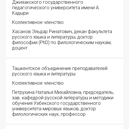
Джизакского государственного
педагогического университета имени А.
Устав МАПРЯЛ
Кадыри
Коллективное членство
Вступить в МАПРЯЛ
Хасанов Эльдар Ринатович, декан факультета
русского языка и литературы, доктор
История МАПРЯЛ
философии (PhD) по филологическим наукам,
доцент
Медаль А. С. Пушкина
Оплата членских взносов МАПРЯЛ
Ташкентское объединение преподавателей
русского языка и литературы
МЕРОПРИЯТИЯ
Коллективное членство
Мероприятия МАПРЯЛ на 2026 год
Петрухина Наталья Михайловна, председатель,
зав. кафедрой русской литературы и методики
обучения Узбекского государственного
50 лет МАПРЯЛ
университета мировых языков, доктор
филологических наук, профессор
Архив мероприятий