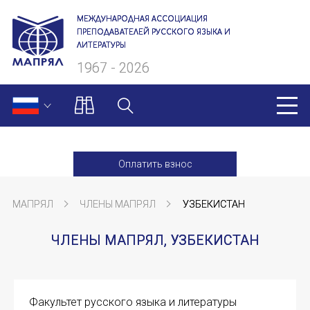
МЕЖДУНАРОДНАЯ АССОЦИАЦИЯ
ПРЕПОДАВАТЕЛЕЙ РУССКОГО ЯЗЫКА И
ЛИТЕРАТУРЫ
1967 - 2026
МАПРЯЛ
Оплатить взнос
О нас
МАПРЯЛ
ЧЛЕНЫ МАПРЯЛ
УЗБЕКИСТАН
Президиум
ЧЛЕНЫ МАПРЯЛ, УЗБЕКИСТАН
Ревизионная комиссия
Секретариат
Факультет русского языка и литературы
Члены МАПРЯЛ