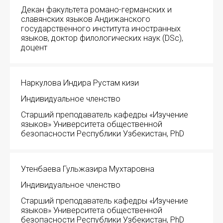
Декан факультета романо-германских и
Международный форум TERRA RUSISTICA в 
славянских языков Андижанского
государственного института иностранных
Семинар в Абу-Даби: Русский язык и страно
языков, доктор филологических наук (DSc),
доцент
Комплексное исследование функционировани
Отправить
Наркулова Индира Рустам кизи
Международный форум TERRA RUSISTICA в 
Индивидуальное членство
«Вопросы русского языка в юридических де
Старший преподаватель кафедры «Изучение
языков» Университета общественной
Конференция по переводу в Малаге
безопасности Республики Узбекистан, PhD
«Дар речи: развитие языковой способности 
Утенбаева Гульжазира Мухтаровна
Год Ф.М. Достоевского: обзор мероприятий 
Индивидуальное членство
Международный образовательно-культурный 
Старший преподаватель кафедры «Изучение
языков» Университета общественной
безопасности Республики Узбекистан, PhD