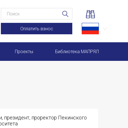
Оплатить взнос
Проекты
Библиотека МАПРЯЛ
Научно-практические семинары по повышению квал
Международная конференция по РКИ в Анкаре
Международный форум TERRA RUSISTICA в Рио-де-
Семинар в Абу-Даби: Русский язык и страноведение 
и, президент, проректор Пекинского
Комплексное исследование функционирования русск
рситета