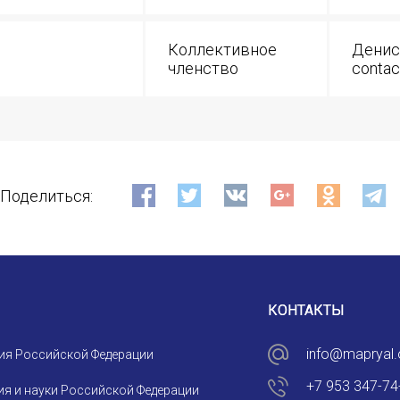
ИМЯ
Коллективное
Денис
членство
contac
E-MAIL
СООБЩЕНИЕ
E-MAIL
Поделиться:
Подписаться
КОНТАКТЫ
info@mapryal.
ия Российской Федерации
Отправить
+7 953 347-74
я и науки Российской Федерации