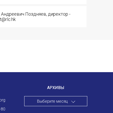
Международный форум TERRA RUSISTICA в Тунисе
«Вопросы русского языка в юридических делах и пр
 Андреевич Поздняев, директор -
t@rlc.hk
Конференция по переводу в Малаге
«Дар речи: развитие языковой способности при изуч
Год Ф.М. Достоевского: обзор мероприятий 2021 го
Международный образовательно-культурный форум «
Форум в Гаване «Русская литература в Латинской Ам
Мобильное приложение TORFL GO
АРХИВЫ
org
Выберите месяц
-80