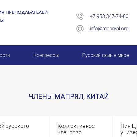
Я ПРЕПОДАВАТЕЛЕЙ
+7 953 347-74-80
РЫ
info@mapryal.org
ости
Конгрессы
Русский язык в мире
26 год
XIII КОНГРЕСС МАПРЯЛ
XIV КОНГРЕСС МАПРЯЛ
ЧЛЕНЫ МАПРЯЛ, КИТАЙ
XV КОНГРЕСС МАПРЯЛ
XVI КОНГРЕСС МАПРЯЛ
ей русского
Коллективное
Нин Ц
членство
униве