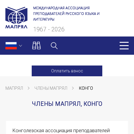
МЕЖДУНАРОДНАЯ АССОЦИАЦИЯ
ПРЕПОДАВАТЕЛЕЙ РУССКОГО ЯЗЫКА И
ЛИТЕРАТУРЫ
1967 - 2026
МАПРЯЛ
Оплатить взнос
О нас
МАПРЯЛ
ЧЛЕНЫ МАПРЯЛ
КОНГО
Президиум
ЧЛЕНЫ МАПРЯЛ, КОНГО
Ревизионная комиссия
Секретариат
Конголезская ассоциация преподавателей
Члены МАПРЯЛ