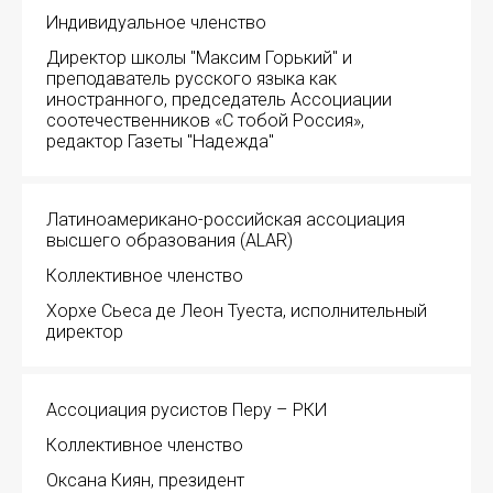
Индивидуальное членство
Устав МАПРЯЛ
Директор школы "Максим Горький" и
преподаватель русского языка как
Вступить в МАПРЯЛ
иностранного, председатель Ассоциации
соотечественников «С тобой Россия»,
редактор Газеты "Надежда"
История МАПРЯЛ
Медаль А. С. Пушкина
Латиноамерикано-российская ассоциация
высшего образования (ALAR)
Оплата членских взносов МАПРЯЛ
Коллективное членство
МЕРОПРИЯТИЯ
Хорхе Сьеса де Леон Туеста, исполнительный
директор
Мероприятия МАПРЯЛ на 2026 год
50 лет МАПРЯЛ
ИМЯ
Ассоциация русистов Перу – РКИ
Коллективное членство
Архив мероприятий
Оксана Киян, президент