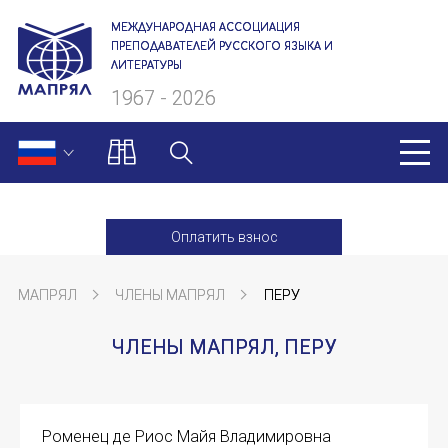
МЕЖДУНАРОДНАЯ АССОЦИАЦИЯ
ПРЕПОДАВАТЕЛЕЙ РУССКОГО ЯЗЫКА И
ЛИТЕРАТУРЫ
1967 - 2026
МАПРЯЛ
Оплатить взнос
О нас
МАПРЯЛ
ЧЛЕНЫ МАПРЯЛ
ПЕРУ
Президиум
ЧЛЕНЫ МАПРЯЛ, ПЕРУ
Ревизионная комиссия
Секретариат
Роменец де Риос Майя Владимировна
Члены МАПРЯЛ