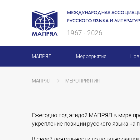
МЕЖДУНАРОДНАЯ АССОЦИАЦИ
РУССКОГО ЯЗЫКА И ЛИТЕРАТУ
1967 - 2026
МАПРЯЛ
Мероприятия
Нов
О нас
Мероприятия МАПРЯЛ на 20
МАПРЯЛ
МЕРОПРИЯТИЯ
Президиум
50 лет МАПРЯЛ
Ревизионная комиссия
Архив мероприятий
Ежегодно под эгидой МАПРЯЛ в мире пр
Секретариат
укрепление позиций русского языка на 
Члены МАПРЯЛ
В своей деятельности по популяризаци