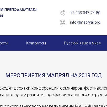
Я ПРЕПОДАВАТЕЛЕЙ
+7 953 347-74-80
РЫ
info@mapryal.org
ости
Конгрессы
Русский язык в мире
26 год
XIII КОНГРЕСС МАПРЯЛ
XIV КОНГРЕСС МАПРЯЛ
МЕРОПРИЯТИЯ МАПРЯЛ НА 2019 ГОД
XV КОНГРЕСС МАПРЯЛ
оходят десятки конференций, семинаров, фестивале
XVI КОНГРЕСС МАПРЯЛ
планете путем развития профессионального сотрудн
и русского языкового наследия члены МАПРЯЛ заде