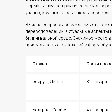
Устав МАПРЯЛ
форматы: научно-практические конфере
учёных, круглые столы, школы перевода
Вступить в МАПРЯЛ
История МАПРЯЛ
В числе вопросов, обсуждаемых на этих
переводоведении, актуальные аспекты и
Медаль А. С. Пушкина
билингвальной среде. Значимое место в
приёмов, новых технологий и форм обуч
Оплата членских взносов МАПРЯЛ
Страна
Сроки пров
Бейрут , Ливан
31 января
Белград , Сербия
4-5 февраля