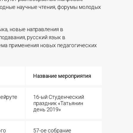
Международный форум TERRA RUSISTICA в Тунисе
одные научные чтения, форумы молодых
«Вопросы русского языка в юридических делах и пр
Конференция по переводу в Малаге
ыка, новые направления в
одавания, русский язык в
«Дар речи: развитие языковой способности при изуч
ема применения новых педагогических
Год Ф.М. Достоевского: обзор мероприятий 2021 го
Международный образовательно-культурный форум «
Название мероприятия
Форум в Гаване «Русская литература в Латинской Ам
Мобильное приложение TORFL GO
Бейруте
16-ый Студенческий
праздник «Татьянин
день 2019»
ого
57-ое собрание