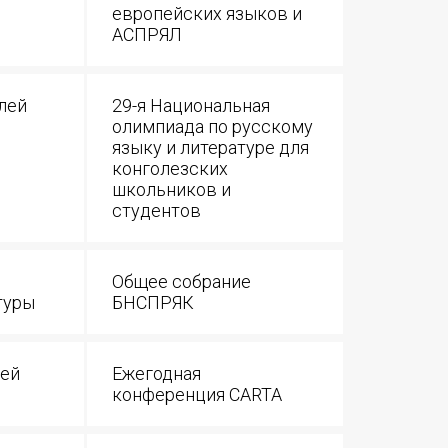
европейских языков и
АСПРЯЛ
лей
29-я Национальная
олимпиада по русскому
языку и литературе для
конголезских
школьников и
студентов
Общее собрание
туры
БНСПРЯК
лей
Ежегодная
конференция CARTA