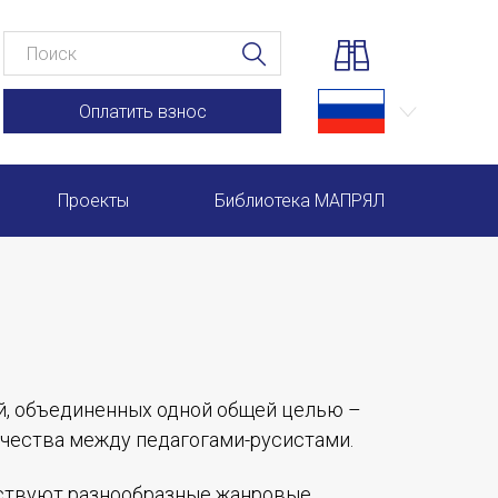
Оплатить взнос
Проекты
Библиотека МАПРЯЛ
Научно-практические семинары по повышению квал
Международная конференция по РКИ в Анкаре
Международный форум TERRA RUSISTICA в Рио-де-
й, объединенных одной общей целью –
Семинар в Абу-Даби: Русский язык и страноведение 
ичества между педагогами-русистами.
Комплексное исследование функционирования русск
йствуют разнообразные жанровые