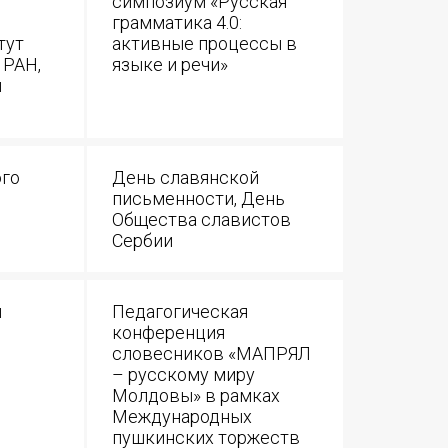
симпозиум «Русская
грамматика 4.0:
тут
активные процессы в
 РАН,
языке и речи»
й
ого
День славянской
письменности, День
Общества славистов
Сербии
й
Педагогическая
конференция
словесников «МАПРЯЛ
– русскому миру
Молдовы» в рамках
Международных
пушкинских торжеств