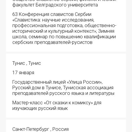
факультет Белградского университета
Международный форум TERRA RUSISTICA в 
63 Конференция славистов Сербии
«Славистика: научные исследования,
Семинар в Абу-Даби: Русский язык и страно
профессиональная подготовка, общественно-
исторический и культурный контекст»; Зимняя
Комплексное исследование функционировани
школа, семинар по повышению квалификации
сербских преподавателей-русистов
Международный форум TERRA RUSISTICA в 
Тунис , Тунис
«Вопросы русского языка в юридических де
17 января
Конференция по переводу в Малаге
Государственный лицей «Улица России»,
Русский дом в Тунисе, Тунисская ассоциация
«Дар речи: развитие языковой способности 
преподавателей русского языка и литературы
Мастер-класс «От сказки к комиксу» для
Год Ф.М. Достоевского: обзор мероприятий 
изучающих русский язык
Международный образовательно-культурный 
Санкт-Петербург , Россия