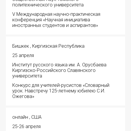
политехнического университета
V Международная научно-практическая
конференция «Научная инициатива
иностранных студентов и аспирантов»
Бишкек , Киргизская Республика
25 апреля
Институт русского языка им. А. Орусбаева
Киргизско-Российского Славянского
ИМЯ
университета
Конкурс для учителей-русистов «Словарный
урок. Навстречу 125-летнему юбилею С.И.
Ожегова»
E-MAIL
онлайн , США
СООБЩЕНИЕ
E-MAIL
25-26 апреля