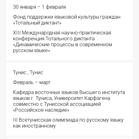
Форум в Гаване «Русская литература в Латин
30 января – 1 февраля
Мобильное приложение TORFL GO
Фонд поддержки языковой культуры граждан
«Тотальный диктант»
БИБЛИОТЕКА МАПРЯЛ
XIII Международная научно-практическая
конференция Тотального диктанта
«Динамические процессы в современном
+7 953 347-74-80
русском языке»
info@mapryal.org
Тунис , Тунис
Февраль – март
Кафедра восточных языков Высшего института
языков г. Туниса, Университет Карфагена
совместно с Тунисской ассоциацией
«Российское наследие»
III Всетунисская олимпиада по русскому языку
как иностранному