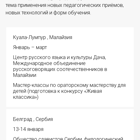
НОВОСТИ
тема применения новых педагогических приёмов,
новых технологий и форм обучения.
КОНГРЕССЫ
XIII КОНГРЕСС МАПРЯЛ
Куала-Лумпур , Малайзия
XIV КОНГРЕСС МАПРЯЛ
Январь – март
Центр русского языка и культуры Дача,
XV КОНГРЕСС МАПРЯЛ
Международное объединение
русскоговорящих соотечественников в
Малайзии
XVI КОНГРЕСС МАПРЯЛ
Мастер-классы по ораторскому мастерству для
РУССКИЙ ЯЗЫК В МИРЕ
детей (подготовка к конкурсу «Живая
классика»)
ПРОЕКТЫ
Белград , Сербия
Научно-практические семинары по повышен
13-14 января
Международная конференция по РКИ в Анка
Общество славистов Сербии, филологический