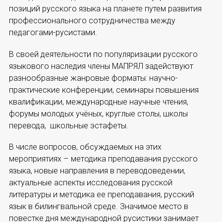
позиций русского языка на планете путем развития
Устав МАПРЯЛ
профессионального сотрудничества между
педагогами-русистами.
Вступить в МАПРЯЛ
В своей деятельности по популяризации русского
История МАПРЯЛ
языкового наследия члены МАПРЯЛ задействуют
разнообразные жанровые форматы: научно-
Медаль А. С. Пушкина
практические конференции, семинары повышения
квалификации, международные научные чтения,
Оплата членских взносов МАПРЯЛ
форумы молодых учёных, круглые столы, школы
перевода, школьные эстафеты.
МЕРОПРИЯТИЯ
В числе вопросов, обсуждаемых на этих
Мероприятия МАПРЯЛ на 2026 год
мероприятиях – методика преподавания русского
языка, новые направления в переводоведении,
50 лет МАПРЯЛ
актуальные аспекты исследования русской
литературы и методика ее преподавания, русский
Архив мероприятий
язык в билингвальной среде. Значимое место в
повестке дня международной русистики занимает