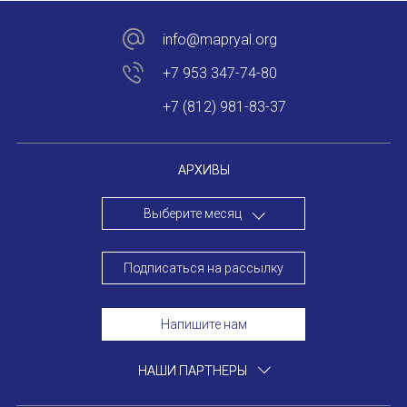
Устав МАПРЯЛ
info@mapryal.org
+7 953 347-74-80
Вступить в МАПРЯЛ
+7 (812) 981-83-37
История МАПРЯЛ
Медаль А. С. Пушкина
АРХИВЫ
Оплата членских взносов МАПРЯЛ
Выберите месяц
МЕРОПРИЯТИЯ
Подписаться на рассылку
Мероприятия МАПРЯЛ на 2026 год
Напишите нам
50 лет МАПРЯЛ
ИМЯ
НАШИ ПАРТНЕРЫ
Архив мероприятий