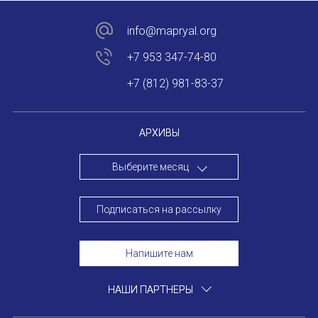
Устав МАПРЯЛ
info@mapryal.org
+7 953 347-74-80
Вступить в МАПРЯЛ
+7 (812) 981-83-37
История МАПРЯЛ
Медаль А. С. Пушкина
АРХИВЫ
Оплата членских взносов МАПРЯЛ
Выберите месяц
МЕРОПРИЯТИЯ
Подписаться на рассылку
Мероприятия МАПРЯЛ на 2026 год
Напишите нам
50 лет МАПРЯЛ
ИМЯ
НАШИ ПАРТНЕРЫ
Архив мероприятий