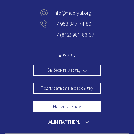
Устав МАПРЯЛ
info@mapryal.org
+7 953 347-74-80
Вступить в МАПРЯЛ
+7 (812) 981-83-37
История МАПРЯЛ
Медаль А. С. Пушкина
АРХИВЫ
Оплата членских взносов МАПРЯЛ
Выберите месяц
МЕРОПРИЯТИЯ
Подписаться на рассылку
Мероприятия МАПРЯЛ на 2026 год
Напишите нам
50 лет МАПРЯЛ
ИМЯ
НАШИ ПАРТНЕРЫ
Архив мероприятий