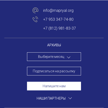
Устав МАПРЯЛ
info@mapryal.org
+7 953 347-74-80
Вступить в МАПРЯЛ
+7 (812) 981-83-37
История МАПРЯЛ
Медаль А. С. Пушкина
АРХИВЫ
Оплата членских взносов МАПРЯЛ
Выберите месяц
МЕРОПРИЯТИЯ
Подписаться на рассылку
Мероприятия МАПРЯЛ на 2026 год
Напишите нам
50 лет МАПРЯЛ
ИМЯ
НАШИ ПАРТНЕРЫ
Архив мероприятий