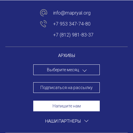
Устав МАПРЯЛ
info@mapryal.org
+7 953 347-74-80
Вступить в МАПРЯЛ
+7 (812) 981-83-37
История МАПРЯЛ
Медаль А. С. Пушкина
АРХИВЫ
Оплата членских взносов МАПРЯЛ
Выберите месяц
МЕРОПРИЯТИЯ
Подписаться на рассылку
Мероприятия МАПРЯЛ на 2026 год
Напишите нам
50 лет МАПРЯЛ
ИМЯ
НАШИ ПАРТНЕРЫ
Архив мероприятий