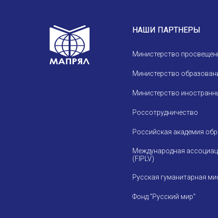
Устав МАПРЯЛ
Вступить в МАПРЯЛ
НАШИ ПАРТНЕРЫ
История МАПРЯЛ
Министерство просвещен
Медаль А. С. Пушкина
Министерство образовани
Оплата членских взносов МАПРЯЛ
Министерство иностранны
Россотрудничество
Российская академия об
Международная ассоциац
(FIPLV)
Русская гуманитарная ми
Фонд "Русский мир"