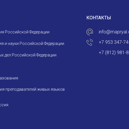
СООБЩЕНИЕ
E-MAIL
КОНТАКТЫ
info@mapryal.
ия Российской Федерации
Подписаться
+7 953 347-74
я и науки Российской Федерации
+7 (812) 981-
х дел Российской Федерации
разования
Отправить
ия преподавателей живых языков
ссия