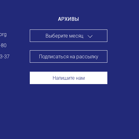
Международный форум TERRA RUSISTICA в Тунисе
«Вопросы русского языка в юридических делах и пр
АРХИВЫ
Конференция по переводу в Малаге
org
Выберите месяц
«Дар речи: развитие языковой способности при изуч
-80
Подписаться на рассылку
83-37
Год Ф.М. Достоевского: обзор мероприятий 2021 го
Международный образовательно-культурный форум «
Напишите нам
Форум в Гаване «Русская литература в Латинской Ам
Мобильное приложение TORFL GO