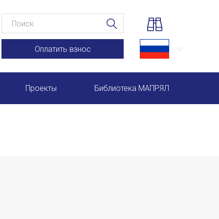
Оплатить взнос
Проекты
Библиотека МАПРЯЛ
Научно-практические семинары по повышению квал
Международная конференция по РКИ в Анкаре
Международный форум TERRA RUSISTICA в Рио-де-
Семинар в Абу-Даби: Русский язык и страноведение 
Комплексное исследование функционирования русск