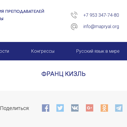
Я ПРЕПОДАВАТЕЛЕЙ
+7 953 347-74-80
РЫ
info@mapryal.org
ости
Конгрессы
Русский язык в мире
26 год
XIII КОНГРЕСС МАПРЯЛ
ФРАНЦ КИЗЛЬ
XIV КОНГРЕСС МАПРЯЛ
XV КОНГРЕСС МАПРЯЛ
ИМЯ
XVI КОНГРЕСС МАПРЯЛ
Поделиться:
E-MAIL