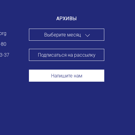
Международный форум TERRA RUSISTICA в Тунисе
«Вопросы русского языка в юридических делах и пр
АРХИВЫ
Конференция по переводу в Малаге
org
Выберите месяц
«Дар речи: развитие языковой способности при изуч
-80
Подписаться на рассылку
83-37
Год Ф.М. Достоевского: обзор мероприятий 2021 го
Международный образовательно-культурный форум «
Напишите нам
Форум в Гаване «Русская литература в Латинской Ам
Мобильное приложение TORFL GO