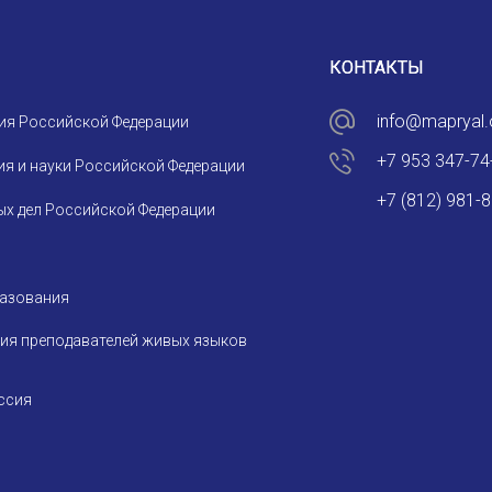
СООБЩЕНИЕ
E-MAIL
КОНТАКТЫ
info@mapryal.
ия Российской Федерации
Подписаться
+7 953 347-74
я и науки Российской Федерации
+7 (812) 981-
х дел Российской Федерации
разования
Отправить
ия преподавателей живых языков
ссия