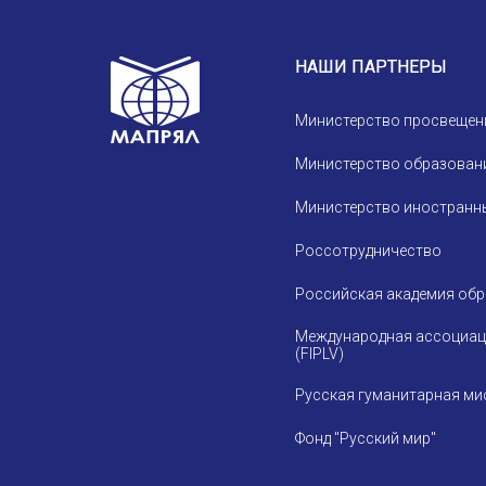
Устав МАПРЯЛ
Вступить в МАПРЯЛ
НАШИ ПАРТНЕРЫ
История МАПРЯЛ
Министерство просвещен
Медаль А. С. Пушкина
Министерство образовани
Оплата членских взносов МАПРЯЛ
Министерство иностранны
Россотрудничество
Российская академия об
Международная ассоциац
(FIPLV)
Русская гуманитарная ми
Фонд "Русский мир"