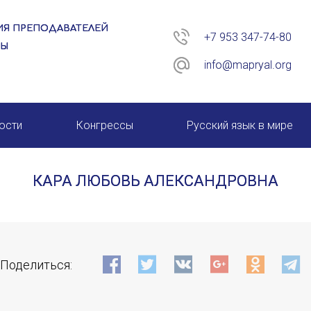
Я ПРЕПОДАВАТЕЛЕЙ
+7 953 347-74-80
РЫ
info@mapryal.org
ости
Конгрессы
Русский язык в мире
26 год
XIII КОНГРЕСС МАПРЯЛ
КАРА ЛЮБОВЬ АЛЕКСАНДРОВНА
XIV КОНГРЕСС МАПРЯЛ
XV КОНГРЕСС МАПРЯЛ
ИМЯ
XVI КОНГРЕСС МАПРЯЛ
Поделиться:
E-MAIL