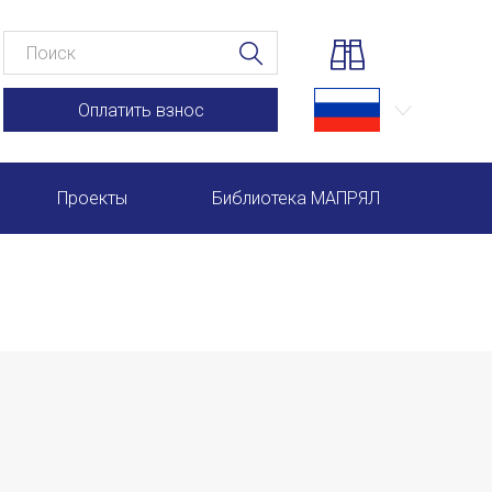
Оплатить взнос
Проекты
Библиотека МАПРЯЛ
Научно-практические семинары по повышению квал
Международная конференция по РКИ в Анкаре
Международный форум TERRA RUSISTICA в Рио-де-
Семинар в Абу-Даби: Русский язык и страноведение 
Комплексное исследование функционирования русск