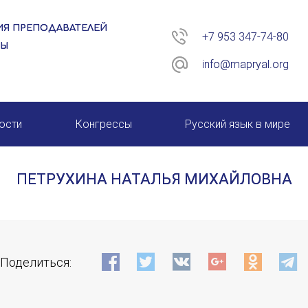
Я ПРЕПОДАВАТЕЛЕЙ
+7 953 347-74-80
РЫ
info@mapryal.org
ости
Конгрессы
Русский язык в мире
26 год
XIII КОНГРЕСС МАПРЯЛ
ПЕТРУХИНА НАТАЛЬЯ МИХАЙЛОВНА
XIV КОНГРЕСС МАПРЯЛ
XV КОНГРЕСС МАПРЯЛ
ИМЯ
XVI КОНГРЕСС МАПРЯЛ
Поделиться:
E-MAIL