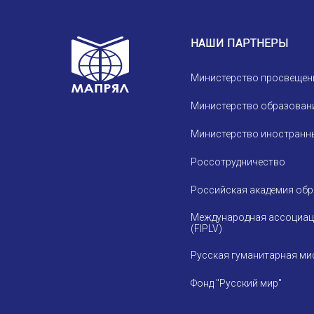
Устав МАПРЯЛ
Вступить в МАПРЯЛ
НАШИ ПАРТНЕРЫ
История МАПРЯЛ
Министерство просвещен
Медаль А. С. Пушкина
Министерство образовани
Оплата членских взносов МАПРЯЛ
Министерство иностранны
Россотрудничество
Российская академия об
Международная ассоциац
(FIPLV)
Русская гуманитарная ми
Фонд "Русский мир"