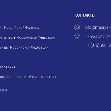
СООБЩЕНИЕ
E-MAIL
КОНТАКТЫ
info@mapryal.
ия Российской Федерации
Подписаться
+7 953 347-74
я и науки Российской Федерации
+7 (812) 981-
х дел Российской Федерации
разования
Отправить
ия преподавателей живых языков
ссия