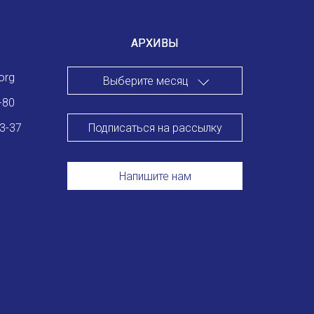
Международный форум TERRA RUSISTICA в Тунисе
«Вопросы русского языка в юридических делах и пр
АРХИВЫ
Конференция по переводу в Малаге
org
Выберите месяц
«Дар речи: развитие языковой способности при изуч
-80
Подписаться на рассылку
83-37
Год Ф.М. Достоевского: обзор мероприятий 2021 го
Международный образовательно-культурный форум «
Напишите нам
Форум в Гаване «Русская литература в Латинской Ам
Мобильное приложение TORFL GO