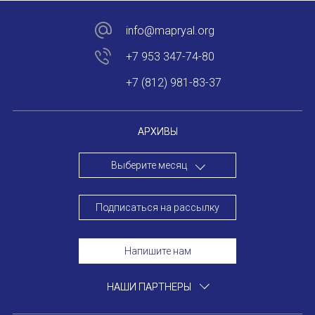
Устав МАПРЯЛ
info@mapryal.org
+7 953 347-74-80
Вступить в МАПРЯЛ
+7 (812) 981-83-37
История МАПРЯЛ
Медаль А. С. Пушкина
АРХИВЫ
Оплата членских взносов МАПРЯЛ
Выберите месяц
МЕРОПРИЯТИЯ
Подписаться на рассылку
Мероприятия МАПРЯЛ на 2026 год
Напишите нам
50 лет МАПРЯЛ
ИМЯ
НАШИ ПАРТНЕРЫ
Архив мероприятий