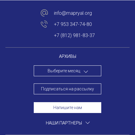
Устав МАПРЯЛ
info@mapryal.org
+7 953 347-74-80
Вступить в МАПРЯЛ
+7 (812) 981-83-37
История МАПРЯЛ
Медаль А. С. Пушкина
АРХИВЫ
Оплата членских взносов МАПРЯЛ
Выберите месяц
МЕРОПРИЯТИЯ
Подписаться на рассылку
Мероприятия МАПРЯЛ на 2026 год
Напишите нам
50 лет МАПРЯЛ
ИМЯ
НАШИ ПАРТНЕРЫ
Архив мероприятий