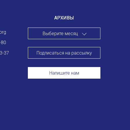
Международный форум TERRA RUSISTICA в Тунисе
«Вопросы русского языка в юридических делах и пр
АРХИВЫ
Конференция по переводу в Малаге
org
Выберите месяц
«Дар речи: развитие языковой способности при изуч
-80
Подписаться на рассылку
83-37
Год Ф.М. Достоевского: обзор мероприятий 2021 го
Международный образовательно-культурный форум «
Напишите нам
Форум в Гаване «Русская литература в Латинской Ам
Мобильное приложение TORFL GO