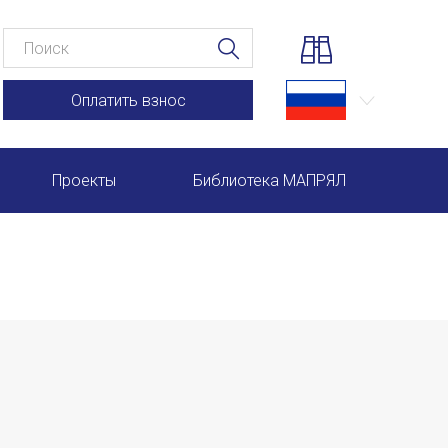
Оплатить взнос
Проекты
Библиотека МАПРЯЛ
Научно-практические семинары по повышению квал
Международная конференция по РКИ в Анкаре
Международный форум TERRA RUSISTICA в Рио-де-
Семинар в Абу-Даби: Русский язык и страноведение 
Комплексное исследование функционирования русск