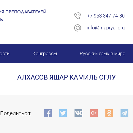
Я ПРЕПОДАВАТЕЛЕЙ
+7 953 347-74-80
РЫ
info@mapryal.org
ости
Конгрессы
Русский язык в мире
26 год
XIII КОНГРЕСС МАПРЯЛ
АЛХАСОВ ЯШАР КАМИЛЬ ОГЛУ
XIV КОНГРЕСС МАПРЯЛ
XV КОНГРЕСС МАПРЯЛ
ИМЯ
XVI КОНГРЕСС МАПРЯЛ
Поделиться:
E-MAIL