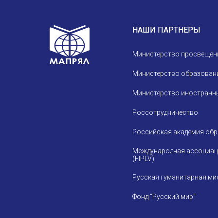
Устав МАПРЯЛ
Вступить в МАПРЯЛ
НАШИ ПАРТНЕРЫ
История МАПРЯЛ
Министерство просвещен
Медаль А. С. Пушкина
Министерство образовани
Оплата членских взносов МАПРЯЛ
Министерство иностранны
Россотрудничество
Российская академия об
Международная ассоциац
(FIPLV)
Русская гуманитарная ми
Фонд "Русский мир"