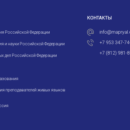
СООБЩЕНИЕ
E-MAIL
КОНТАКТЫ
info@mapryal.
ия Российской Федерации
Подписаться
+7 953 347-74
я и науки Российской Федерации
+7 (812) 981-
х дел Российской Федерации
разования
Отправить
ия преподавателей живых языков
ссия