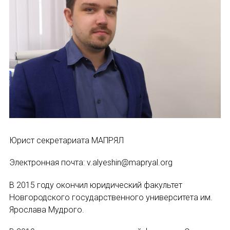
Устав МАПРЯЛ
Вступить в МАПРЯЛ
История МАПРЯЛ
Медаль А. С. Пушкина
Оплата членских взносов МАПРЯЛ
МЕРОПРИЯТИЯ
Юрист секретариата МАПРЯЛ
Электронная почта: v.alyeshin@mapryal.org
Мероприятия МАПРЯЛ на 2026 год
В 2015 году окончил юридический факультет
50 лет МАПРЯЛ
Новгородского государственного университета им.
Ярослава Мудрого.
Архив мероприятий
ИМЯ