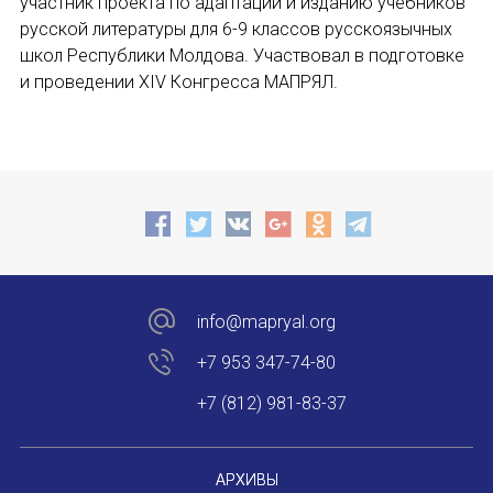
участник проекта по адаптации и изданию учебников
русской литературы для 6-9 классов русскоязычных
Международный форум TERRA RUSISTICA в 
школ Республики Молдова. Участвовал в подготовке
и проведении XIV Конгресса МАПРЯЛ.
Семинар в Абу-Даби: Русский язык и страно
Комплексное исследование функционировани
Международный форум TERRA RUSISTICA в 
«Вопросы русского языка в юридических де
Конференция по переводу в Малаге
info@mapryal.org
«Дар речи: развитие языковой способности 
+7 953 347-74-80
Год Ф.М. Достоевского: обзор мероприятий 
+7 (812) 981-83-37
Международный образовательно-культурный 
АРХИВЫ