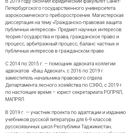
В 2019 году окончил юридический факультет Санкт-
НОВОСТИ
Петербургского государственного университета
аэрокосмического приборостроения. Магистерская
КОНГРЕССЫ
диссертация на тему «Гражданско-правовая защита
E-MAIL
публичных интересов». Предмет научных интересов:
XIII КОНГРЕСС МАПРЯЛ
теория государства и права, гражданское право и
процесс, арбитражный процесс, баланс частных и
XIV КОНГРЕСС МАПРЯЛ
СООБЩЕНИЕ
публичных интересов в гражданском праве.
E-MAIL
XV КОНГРЕСС МАПРЯЛ
С 2014 по 2015 г. – помощник адвоката коллегии
адвокатов «Ваш Адвокат», с 2016 по 2019 г.
XVI КОНГРЕСС МАПРЯЛ
заместитель начальника правового отдела
Подписаться
Департамента лесного хозяйства по СЗФО, с 2019 г.
РУССКИЙ ЯЗЫК В МИРЕ
по настоящее время – юрист секретариата РОПРЯЛ,
ПРОЕКТЫ
МАПРЯЛ.
В 2019 г. — участник проекта по адаптации и изданию
Научно-практические семинары по повышен
учебников русской литературы для 6-9 классов
Отправить
русскоязычных школ Республики Таджикистан,
Международная конференция по РКИ в Анка