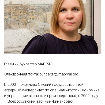
Устав МАПРЯЛ
Вступить в МАПРЯЛ
История МАПРЯЛ
Медаль А. С. Пушкина
Оплата членских взносов МАПРЯЛ
МЕРОПРИЯТИЯ
Главный бухгалтер МАПРЯЛ
Электронная почта: buhgalter@mapryal.org
Мероприятия МАПРЯЛ на 2026 год
В 2000 г. окончила Омский государственный
50 лет МАПРЯЛ
аграрный университет по специальности «Экономика
и управление аграрным производством», в 2002 году
Архив мероприятий
– Всероссийский заочный финансово-
ИМЯ