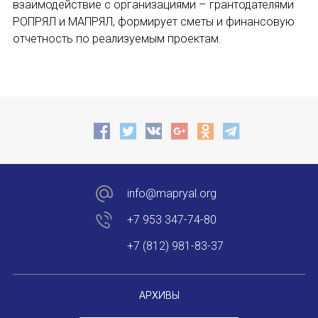
взаимодействие с организациями – грантодателями
Международный форум TERRA RUSISTICA в 
РОПРЯЛ и МАПРЯЛ, формирует сметы и финансовую
отчетность по реализуемым проектам.
Семинар в Абу-Даби: Русский язык и страно
Комплексное исследование функционировани
Международный форум TERRA RUSISTICA в 
«Вопросы русского языка в юридических де
Конференция по переводу в Малаге
info@mapryal.org
«Дар речи: развитие языковой способности 
+7 953 347-74-80
+7 (812) 981-83-37
Год Ф.М. Достоевского: обзор мероприятий 
Международный образовательно-культурный 
АРХИВЫ