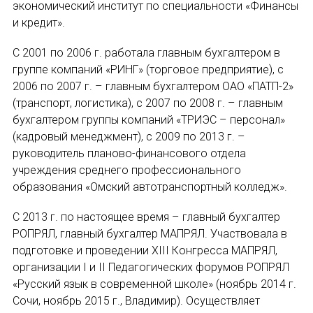
НОВОСТИ
экономический институт по специальности «Финансы
и кредит».
КОНГРЕССЫ
E-MAIL
С 2001 по 2006 г. работала главным бухгалтером в
группе компаний «РИНГ» (торговое предприятие), с
XIII КОНГРЕСС МАПРЯЛ
2006 по 2007 г. – главным бухгалтером ОАО «ПАТП-2»
СООБЩЕНИЕ
(транспорт, логистика), с 2007 по 2008 г. – главным
XIV КОНГРЕСС МАПРЯЛ
E-MAIL
бухгалтером группы компаний «ТРИЭС – персонал»
(кадровый менеджмент), с 2009 по 2013 г. –
XV КОНГРЕСС МАПРЯЛ
руководитель планово-финансового отдела
учреждения среднего профессионального
XVI КОНГРЕСС МАПРЯЛ
Подписаться
образования «Омский автотранспортный колледж».
РУССКИЙ ЯЗЫК В МИРЕ
С 2013 г. по настоящее время – главный бухгалтер
ПРОЕКТЫ
РОПРЯЛ, главный бухгалтер МАПРЯЛ. Участвовала в
подготовке и проведении XIII Конгресса МАПРЯЛ,
организации I и II Педагогических форумов РОПРЯЛ
Научно-практические семинары по повышен
«Русский язык в современной школе» (ноябрь 2014 г.
Отправить
Международная конференция по РКИ в Анка
Сочи, ноябрь 2015 г., Владимир). Осуществляет