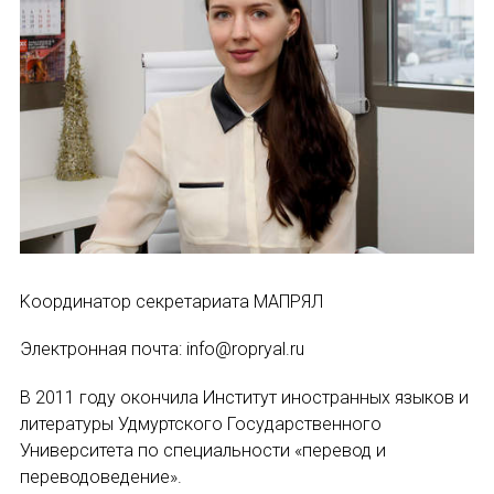
Устав МАПРЯЛ
Вступить в МАПРЯЛ
История МАПРЯЛ
Медаль А. С. Пушкина
Оплата членских взносов МАПРЯЛ
МЕРОПРИЯТИЯ
Kоординатор секретариата МАПРЯЛ
Электронная почта: info@ropryal.ru
Мероприятия МАПРЯЛ на 2026 год
В 2011 году окончила Институт иностранных языков и
50 лет МАПРЯЛ
литературы Удмуртского Государственного
Университета по специальности «перевод и
Архив мероприятий
переводоведение».