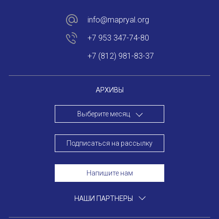
Форум в Гаване «Русская литература в Латин
info@mapryal.org
Мобильное приложение TORFL GO
+7 953 347-74-80
БИБЛИОТЕКА МАПРЯЛ
+7 (812) 981-83-37
+7 953 347-74-80
АРХИВЫ
info@mapryal.org
Выберите месяц
Подписаться на рассылку
Напишите нам
НАШИ ПАРТНЕРЫ