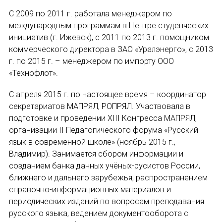
НОВОСТИ
С 2009 по 2011 г. работала менеджером по
международным программам в Центре студенческих
КОНГРЕССЫ
инициатив (г. Ижевск), с 2011 по 2013 г. помощником
ИМЯ
коммерческого директора в ЗАО «Уралэнерго», с 2013
XIII КОНГРЕСС МАПРЯЛ
г. по 2015 г. – менеджером по импорту ООО
«Технофлот».
XIV КОНГРЕСС МАПРЯЛ
E-MAIL
С апреля 2015 г. по настоящее время – координатор
XV КОНГРЕСС МАПРЯЛ
секретариатов МАПРЯЛ, РОПРЯЛ. Участвовала в
подготовке и проведении XIII Конгресса МАПРЯЛ,
XVI КОНГРЕСС МАПРЯЛ
СООБЩЕНИЕ
организации II Педагогического форума «Русский
E-MAIL
язык в современной школе» (ноябрь 2015 г.,
РУССКИЙ ЯЗЫК В МИРЕ
Владимир). Занимается сбором информации и
ПРОЕКТЫ
созданием банка данных учёных-русистов России,
ближнего и дальнего зарубежья, распространением
Подписаться
справочно-информационных материалов и
Научно-практические семинары по повышен
периодических изданий по вопросам преподавания
Международная конференция по РКИ в Анка
русского языка, ведением документооборота с