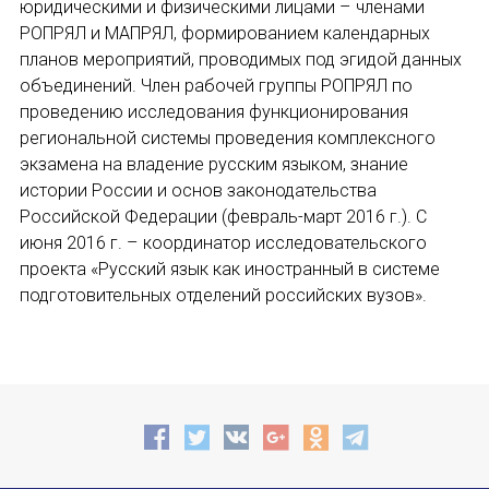
юридическими и физическими лицами – членами
Международный форум TERRA RUSISTICA в 
РОПРЯЛ и МАПРЯЛ, формированием календарных
планов мероприятий, проводимых под эгидой данных
Отправить
Семинар в Абу-Даби: Русский язык и страно
объединений. Член рабочей группы РОПРЯЛ по
проведению исследования функционирования
Комплексное исследование функционировани
региональной системы проведения комплексного
экзамена на владение русским языком, знание
Международный форум TERRA RUSISTICA в 
истории России и основ законодательства
Российской Федерации (февраль-март 2016 г.). С
«Вопросы русского языка в юридических де
июня 2016 г. – координатор исследовательского
проекта «Русский язык как иностранный в системе
Конференция по переводу в Малаге
подготовительных отделений российских вузов».
«Дар речи: развитие языковой способности 
Год Ф.М. Достоевского: обзор мероприятий 
Международный образовательно-культурный 