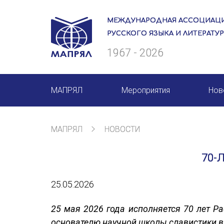
МЕЖДУНАРОДНАЯ АССОЦИАЦИ
РУССКОГО ЯЗЫКА И ЛИТЕРАТУ
1967 - 2026
МАПРЯЛ
Мероприятия
Нов
О нас
Мероприятия МАПРЯЛ на 20
МАПРЯЛ
НОВОСТИ
Президиум
50 лет МАПРЯЛ
70-
Ревизионная комиссия
Архив мероприятий
25.05.2026
Секретариат
Члены МАПРЯЛ
25 мая 2026 года исполняется 70 лет Р
основателю научной школы славистики в