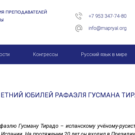
Я ПРЕПОДАВАТЕЛЕЙ
+7 953 347-74-80
РЫ
info@mapryal.org
ости
Конгрессы
Русский язык в мире
26 год
XIII КОНГРЕСС МАПРЯЛ
XIV КОНГРЕСС МАПРЯЛ
ЛЕТНИЙ ЮБИЛЕЙ РАФАЭЛЯ ГУСМАНА ТИ
XV КОНГРЕСС МАПРЯЛ
XVI КОНГРЕСС МАПРЯЛ
афаэлю Гусману Тирадо – испанскому учёному-русисту
 Испании. На протяжении 20 лет он входил в Презид