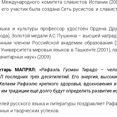
м Международного комитета славистов Испании (20
 его участии была создана Сеть русистов и слави
языка и культуры профессор удостоен Ордена Др
Отправить
года), Золотой медали А.С. Пушкина – высшей награ
ранным членом Российской академии образования (
и Университета мировых языков в Ташкенте (2001), 
анитарных наук» (2009).
ретарь МАПРЯЛ:
«Рафаэль Гусман Тирадо – чело
 последних трёх десятилетий. Его энергия, высок
Желаем Рафаэлю крепкого здоровья, вдохновения 
 им традиции ещё долго будут определять развитие и
лей русского языка и литературы поздравляет Рафа
чных и творческих успехов.