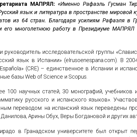
кретариата МАПРЯЛ:
«Именно Рафаэль Гусман Ти
усский язык и литература в пространстве мировой к
гатов из 64 стран. Благодаря усилиям Рафаэля в 
м его многолетнюю работу в Президиуме МАПРЯЛ и
и руководитель исследовательской группы «Славист
сский язык в Испании» (elrusoenespana.com). В 20
ИМЯ
a Española» (CRE) – единственное в Испании и исп
ые базы Web of Science и Scopus.
E-MAIL
е 100 научных статей, 30 монографий, учебников и
мматику русского и испанского языков». Участво
СООБЩЕНИЕ
ным переводом: на испанский язык переведены пр
E-MAIL
Данилова, Арины Обух, Веры Богдановой и других ав
Подписаться
Тирадо в Гранадском университете был открыт п