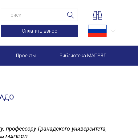
Оплатить взнос
Проекты
Библиотека МАПРЯЛ
Научно-практические семинары по повышению квал
Международная конференция по РКИ в Анкаре
РАДО
Международный форум TERRA RUSISTICA в Рио-де-
Семинар в Абу-Даби: Русский язык и страноведение 
Комплексное исследование функционирования русск
, профессору Гранадского университета,
иум МАПРЯЛ.