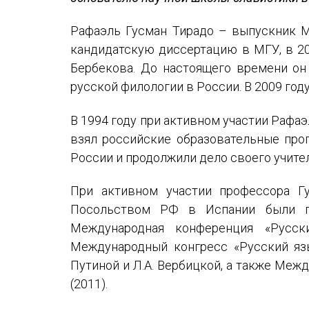
Устав МАПРЯЛ
Рафаэль Гусман Тирадо – выпускник М
Вступить в МАПРЯЛ
кандидатскую диссертацию в МГУ, в 20
История МАПРЯЛ
Бербекова. До настоящего времени о
русской филологии в России. В 2009 го
Медаль А. С. Пушкина
В 1994 году при активном участии Рафа
Оплата членских взносов МАПРЯЛ
взял российские образовательные про
России и продолжили дело своего учите
При активном участии профессора Г
Посольством РФ в Испании были п
Международная конференция «Русски
Международный конгресс «Русский язы
Путиной и Л.А. Вербицкой, а также Меж
(2011).