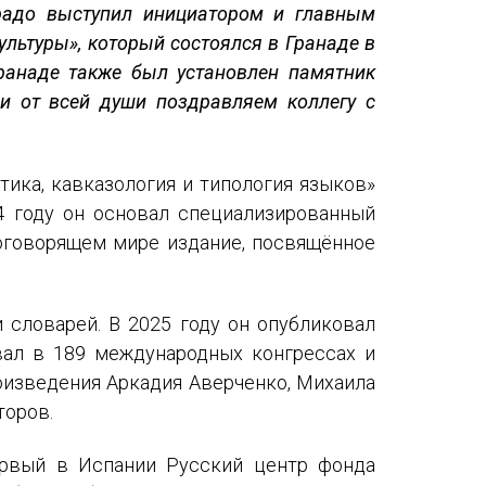
радо выступил инициатором и главным
ультуры», который состоялся в Гранаде в
Гранаде также был установлен памятник
 от всей души поздравляем коллегу с
ика, кавказология и типология языков»
04 году он основал специализированный
аноговорящем мире издание, посвящённое
 словарей. В 2025 году он опубликовал
вал в 189 международных конгрессах и
оизведения Аркадия Аверченко, Михаила
торов.
ервый в Испании Русский центр фонда