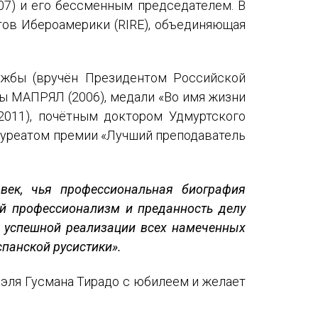
07) и его бессменным председателем. В
стов Ибероамерики (RIRE), объединяющая
ужбы (вручён Президентом Российской
ды МАПРЯЛ (2006), медали «Во имя жизни
2011), почётным доктором Удмуртского
лауреатом премии «Лучший преподаватель
век, чья профессиональная биография
ий профессионализм и преданность делу
и успешной реализации всех намеченных
спанской русистики».
эля Гусмана Тирадо с юбилеем и желает