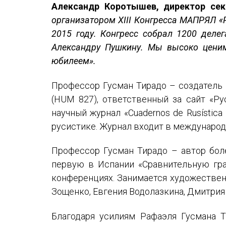
Александр Коротышев, директор се
организатором XIII Конгресса МАПРЯЛ «Р
2015 году. Конгресс собрал 1200 деле
Александру Пушкину. Мы высоко цени
юбилеем».
Профессор Гусман Тирадо – создатель 
(HUM 827), ответственный за сайт «Ру
научный журнал «Cuadernos de Rusístic
русистике. Журнал входит в международн
Профессор Гусман Тирадо – автор боле
первую в Испании «Сравнительную гра
конференциях. Занимается художествен
Зощенко, Евгения Водолазкина, Дмитрия 
Благодаря усилиям Рафаэля Гусмана 