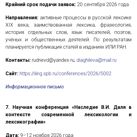
Крайний срок подачи заявок:
20 сентября 2026 года
Направления:
активные процессы в русской лексике
ИМЯ
XIX века, заимствованная лексика, фразеология,
история отдельных слов, язык писателей, поэтов,
учёных и общественных деятелей. По результатам
планируется публикация статей в изданиях ИЛИ РАН.
E-MAIL
Контакты:
rudnevd@yandex.ru,
diaghileva@mail.ru
СООБЩЕНИЕ
Сайт:
https://iling.spb.ru/conferences/2026/5002
E-MAIL
Информационное письмо
Подписаться
7. Научная конференция «Наследие В.И. Даля в
контексте современной лексикологии и
лексикографии»
Дата:
9–12 ноября 2026 года