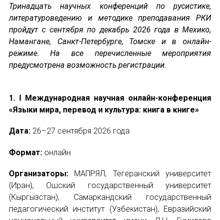
Тринадцать научных конференций по русистике,
литературоведению и методике преподавания РКИ
Устав МАПРЯЛ
пройдут с сентября по декабрь 2026 года в Мехико,
Намангане, Санкт-Петербурге, Томске и в онлайн-
Вступить в МАПРЯЛ
режиме. На все перечисленные мероприятия
предусмотрена возможность регистрации.
История МАПРЯЛ
Медаль А. С. Пушкина
1. I Международная научная онлайн-конференция
«Языки мира, перевод и культура: книга в книге»
Оплата членских взносов МАПРЯЛ
Дата:
26–27 сентября 2026 года
МЕРОПРИЯТИЯ
Формат:
онлайн
Мероприятия МАПРЯЛ на 2026 год
Организаторы:
МАПРЯЛ, Тегеранский университет
50 лет МАПРЯЛ
(Иран), Ошский государственный университет
(Кыргызстан), Самаркандский государственный
Архив мероприятий
педагогический институт (Узбекистан), Евразийский