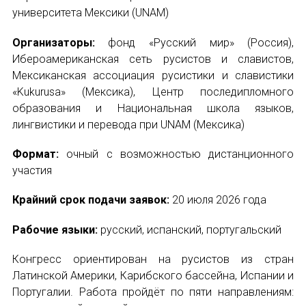
Форум в Гаване «Русская литература в Латин
университета Мексики (UNAM)
Мобильное приложение TORFL GO
Организаторы:
фонд «Русский мир» (Россия),
Ибероамериканская сеть русистов и славистов,
БИБЛИОТЕКА МАПРЯЛ
Мексиканская ассоциация русистики и славистики
«Kukurusa» (Мексика), Центр последипломного
+7 953 347-74-80
образования и Национальная школа языков,
лингвистики и перевода при UNAM (Мексика)
info@mapryal.org
Формат:
очный с возможностью дистанционного
участия
Крайний срок подачи заявок:
20 июля 2026 года
Рабочие языки:
русский, испанский, португальский
Конгресс ориентирован на русистов из стран
Латинской Америки, Карибского бассейна, Испании и
Португалии. Работа пройдёт по пяти направлениям: