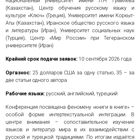
национальный университет имени Л.Н. Гумилева
НОВОСТИ
(Казахстан), Центр обучения русскому языку и
культуре «Ключ» (Греция), Университет имени Коркыт-
КОНГРЕССЫ
Аты (Казахстан), Иранское общество русского языка
и литературы (Иран), Университет социальных наук
XIII КОНГРЕСС МАПРЯЛ
(Турция), Центр «Мир России» при Тегеранском
университете (Иран)
XIV КОНГРЕСС МАПРЯЛ
Крайний срок подачи заявок:
10 сентября 2026 года
XV КОНГРЕСС МАПРЯЛ
Оргвзнос:
25 долларов США за одну статью, 35 – за
XVI КОНГРЕСС МАПРЯЛ
две статьи одного автора
РУССКИЙ ЯЗЫК В МИРЕ
Рабочие языки:
русский, английский, турецкий
ПРОЕКТЫ
Конференция посвящена феномену «книги в книге» –
особой форме интертекстуальной интеграции. В
Научно-практические семинары по повышен
центре внимания – сопоставительное изучение
языков и литератур мира в их взаимодействии с
Международная конференция по РКИ в Анка
русской и турецкой традициями. По итогам издаётся