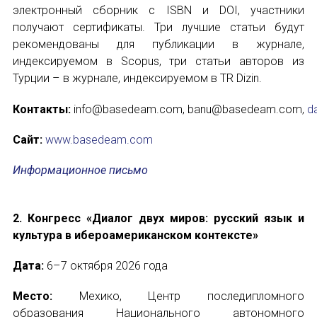
электронный сборник с ISBN и DOI, участники
Международный форум TERRA RUSISTICA в 
получают сертификаты. Три лучшие статьи будут
рекомендованы для публикации в журнале,
Семинар в Абу-Даби: Русский язык и страно
индексируемом в Scopus, три статьи авторов из
Турции – в журнале, индексируемом в TR Dizin.
Комплексное исследование функционировани
Контакты:
info@basedeam.com, banu@basedeam.com,
d
Международный форум TERRA RUSISTICA в 
Сайт:
www.basedeam.com
«Вопросы русского языка в юридических де
Информационное письмо
Конференция по переводу в Малаге
2. Конгресс «Диалог двух миров: русский язык и
«Дар речи: развитие языковой способности 
культура в ибероамериканском контексте»
Год Ф.М. Достоевского: обзор мероприятий 
Дата:
6–7 октября 2026 года
Международный образовательно-культурный 
Место:
Мехико, Центр последипломного
образования Национального автономного