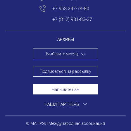
E-MAIL
НОВОСТИ
+7 953 347-74-80
КОНГРЕССЫ
+7 (812) 981-83-37
СООБЩЕНИЕ
E-MAIL
XIII КОНГРЕСС МАПРЯЛ
АРХИВЫ
XIV КОНГРЕСС МАПРЯЛ
Выберите месяц
Подписаться
XV КОНГРЕСС МАПРЯЛ
XVI КОНГРЕСС МАПРЯЛ
Подписаться на рассылку
РУССКИЙ ЯЗЫК В МИРЕ
Напишите нам
ПРОЕКТЫ
Отправить
НАШИ ПАРТНЕРЫ
Научно-практические семинары по повышен
© МАПРЯЛ Международная ассоциация
Международная конференция по РКИ в Анка