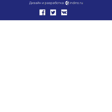
Дизайн и разработка:
indins.ru
Международный форум TERRA RUSISTICA в 
Семинар в Абу-Даби: Русский язык и страно
Комплексное исследование функционировани
Международный форум TERRA RUSISTICA в 
«Вопросы русского языка в юридических де
Конференция по переводу в Малаге
«Дар речи: развитие языковой способности 
Год Ф.М. Достоевского: обзор мероприятий 
Международный образовательно-культурный 