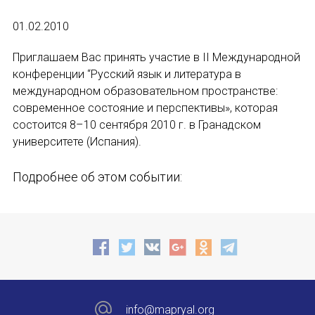
01.02.2010
Устав МАПРЯЛ
Приглашаем Вас принять участие в II Международной
Вступить в МАПРЯЛ
конференции “Русский язык и литература в
международном образовательном пространстве:
История МАПРЯЛ
современное состояние и перспективы», которая
состоится 8–10 сентября 2010 г. в Гранадском
Медаль А. С. Пушкина
университете (Испания).
Оплата членских взносов МАПРЯЛ
Подробнее об этом событии:
МЕРОПРИЯТИЯ
Мероприятия МАПРЯЛ на 2026 год
50 лет МАПРЯЛ
ИМЯ
Архив мероприятий
info@mapryal.org