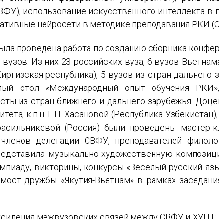
СВФУ), использование искусственного интеллекта в 
E-MAIL
ативные нейросети в методике преподавания РКИ (С.С
Подписаться
ыла проведена работа по созданию сборника конфе
вузов. Из них 23 российских вуза, 6 вузов Вьетнам
иргизская республика), 5 вузов из стран дальнего за
лый стол «Международный опыт обучения РКИ»,
исты из стран ближнего и дальнего зарубежья. Доц
ета, к.п.н. Г.Н. Хасановой (Республика Узбекистан),
Отправить
 Красильниковой (Россия) были проведены мастер
 членов делегации СВФУ, преподавателей филолог
редставила музыкально-художественную композици
мпиаду, викторины, конкурсы «Весёлый русский язы
емост дружбы «Якутия-Вьетнам» в рамках заседани
усиления межвузовских связей между СВФУ и ХУПТ: