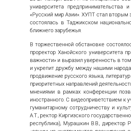
Устав МАПРЯЛ
университета предпринимательства и
«Русский мир Азии». ХУПТ стал вторым
Вступить в МАПРЯЛ
состоялась в Таджикском национально
История МАПРЯЛ
ближнего зарубежья.
Медаль А. С. Пушкина
В торжественной обстановке состоялос
проректор Ханойского университета пр
Оплата членских взносов МАПРЯЛ
важности» и выразил уверенность в том
и укрепит дружбу между нашими народам
продвижение русского языка, литератур
приоритетных направлений деятельности
мнениями в рамках конференции позв
иностранного. С видеоприветствием к у
гуманитарному сотрудничеству и куль
А.Т., ректор Киргизского государственн
республика), Мурашкин В.В., директор 