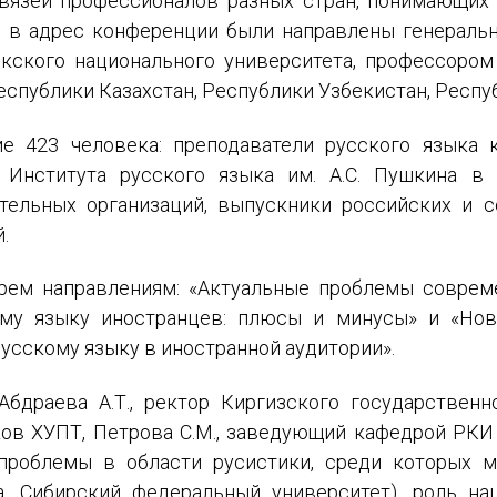
вязей профессионалов разных стран, понимающих 
ия в адрес конференции были направлены генераль
кского национального университета, профессором
еспублики Казахстан, Республики Узбекистан, Респуб
е 423 человека: преподаватели русского языка 
а Института русского языка им. А.С. Пушкина в 
тельных организаций, выпускники российских и с
.
рем направлениям: «Актуальные проблемы соврем
ому языку иностранцев: плюсы и минусы» и «Нов
усскому языку в иностранной аудитории».
ИМЯ
бдраева А.Т., ректор Киргизского государственно
E-MAIL
ов ХУПТ, Петрова С.М., заведующий кафедрой РКИ 
проблемы в области русистики, среди которых м
а, Сибирский федеральный университет), роль на
СООБЩЕНИЕ