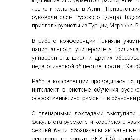
«одним из инструментов расширения с
языка и культуры в Азии». Приветств
руководителем Русского центра Таджи
прислали русисты из Турции, Марокко, Р
В работе конференции приняли участи
национального университета, филиал
университета, школ и других образова
педагогической общественности г. Ханой
Работа конференции проводилась по т
интеллект в системе обучения русск
эффективные инструменты в обучении р
С пленарными докладами выступили: А
факультета русского и корейского язык
секций были обозначены актуальные 
сервисов на уроках РКИ (С.А. Злобин