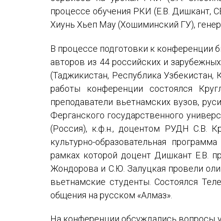
процессе обучения РКИ (Е.В. Дишкант, 
Хиунь Хьеп Мау (Хошиминский ГУ), генер
В процессе подготовки к конференции б
авторов из 44 российских и зарубежных 
(Таджикистан, Республика Узбекистан, К
работы конференции состоялся Круг
преподаватели вьетнамских вузов, рус
Ферганского государственного университ
(Россия), к.ф.н., доцентом РУДН С.В.
культурно-образовательная программа
рамках которой доцент Дишкант Е.В. п
Жондорова и С.Ю. Залуцкая провели оли
вьетнамские студенты. Состоялся Тел
общения на русском «Алмаз».
На конференции обсуждались вопросы 