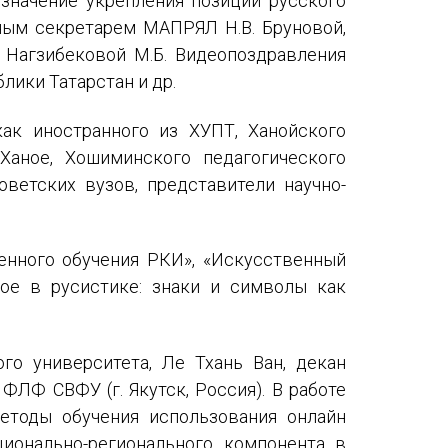
значение укрепления позиций русского
ным секретарем МАПРЯЛ Н.В. Бруновой,
 Нагзибековой М.Б. Видеопоздравления
лики Татарстан и др.
как иностранного из ХУПТ, Ханойского
Ханое, Хошиминского педагогического
оветских вузов, представители научно-
енного обучения РКИ», «Искусственный
ое в русистике: знаки и символы как
го университета, Ле Тхань Ван, декан
ФЛФ СВФУ (г. Якутск, Россия). В работе
етоды обучения использования онлайн
ционально-регионального компонента в