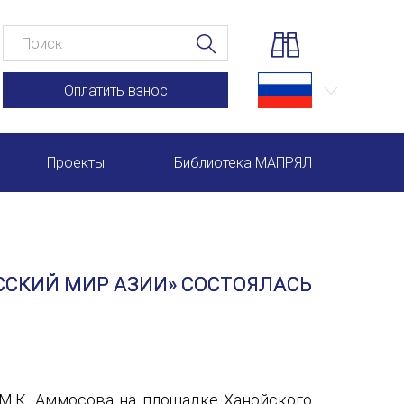
Оплатить взнос
Проекты
Библиотека МАПРЯЛ
Научно-практические семинары по повышению квал
Международная конференция по РКИ в Анкаре
ССКИЙ МИР АЗИИ» СОСТОЯЛАСЬ
Международный форум TERRA RUSISTICA в Рио-де-
Семинар в Абу-Даби: Русский язык и страноведение 
Комплексное исследование функционирования русск
 М.К. Аммосова на площадке Ханойского