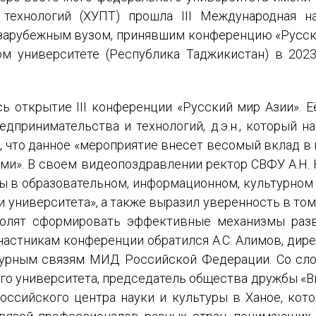
 технологий (ХУПТ) прошла III Международная н
 зарубежным вузом, принявшим конференцию «Русс
м университете (Республика Таджикистан) в 2023 
ь открытие III конференции «Русский мир Азии». Е
едпринимательства и технологий, д.э.н., который
, что данное «мероприятие внесет весомый вклад в
и». В своем видеопоздравлении ректор СВФУ А.Н. 
ы в образовательном, информационном, культурном 
 университета», а также выразил уверенность в том
олят сформировать эффективные механизмы разв
частникам конференции обратился А.С. Алимов, ди
турным связям МИД Российской Федерации. Со сл
ого университета, председатель общества дружбы «В
Российского центра науки и культуры в Ханое, ко