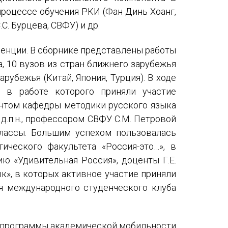
процессе обучения РКИ (Фан Динь Хоанг,
. Бурцева, СВФУ) и др.
ренции. В сборнике представлены работы
а, 10 вузов из стран ближнего зарубежья
рубежья (Китай, Япония, Турция). В ходе
 в работе которого приняли участие
ентом кафедры методики русского языка
 д.п.н., профессором СВФУ С.М. Петровой
-классы. Большим успехом пользовалась
ического факультета «Россия-это…», в
ю «Удивительная Россия», доценты Г.Е.
к», в которых активное участие приняли
я международного студенческого клуба
 программы академической мобильности