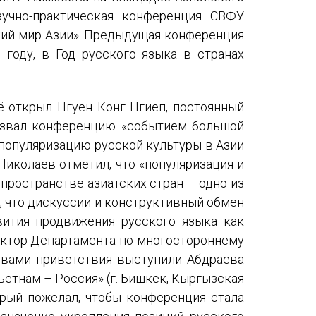
Международный форум TERRA RUSISTICA в Тунисе
аучно-практическая конференция СВФУ
кий мир Азии». Предыдущая конференция
«Вопросы русского языка в юридических делах и пр
году, в Год русского языка в странах
Конференция по переводу в Малаге
«Дар речи: развитие языковой способности при изуч
ё открыл Нгуен Конг Нгиеп, постоянный
 назвал конференцию «событием большой
Год Ф.М. Достоевского: обзор мероприятий 2021 го
 популяризацию русской культуры в Азии
Международный образовательно-культурный форум «
Николаев отметил, что «популяризация и
пространстве азиатских стран – одно из
Форум в Гаване «Русская литература в Латинской Ам
, что дискуссии и конструктивный обмен
ития продвижения русского языка как
Мобильное приложение TORFL GO
ректор Департамента по многостороннему
овами приветствия выступили Абдраева
ьетнам – Россия» (г. Бишкек, Кыргызская
торый пожелал, чтобы конференция стала