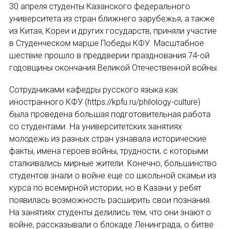
30 апреля студенты Казанского федерального
университета из стран ближнего зарубежья, а также
Устав МАПРЯЛ
из Китая, Кореи и других государств, приняли участие
в Студенческом марше Победы КФУ. Масштабное
Вступить в МАПРЯЛ
шествие прошло в преддверии празднования 74-ой
годовщины окончания Великой Отечественной войны.
История МАПРЯЛ
Сотрудниками кафедры русского языка как
Медаль А. С. Пушкина
иностранного КФУ (https://kpfu.ru/philology-culture)
была проведена большая подготовительная работа
Оплата членских взносов МАПРЯЛ
со студентами. На университетских занятиях
МЕРОПРИЯТИЯ
молодежь из разных стран узнавала исторические
факты, имена героев войны, трудности, с которыми
Мероприятия МАПРЯЛ на 2026 год
сталкивались мирные жители. Конечно, большинство
студентов знали о войне еще со школьной скамьи из
50 лет МАПРЯЛ
курса по всемирной истории, но в Казани у ребят
появилась возможность расширить свои познания.
Архив мероприятий
На занятиях студенты делились тем, что они знают о
войне, рассказывали о блокаде Ленинграда, о битве