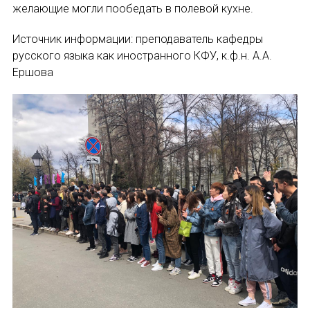
Форум в Гаване «Русская литература в Латин
желающие могли пообедать в полевой кухне.
Мобильное приложение TORFL GO
Источник информации: преподаватель кафедры
русского языка как иностранного КФУ, к.ф.н. А.А.
БИБЛИОТЕКА МАПРЯЛ
Ершова
+7 953 347-74-80
ИМЯ
info@mapryal.org
E-MAIL
СООБЩЕНИЕ
E-MAIL
Подписаться