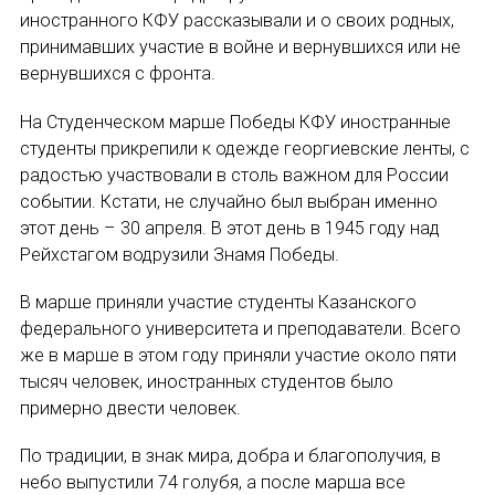
иностранного КФУ рассказывали и о своих родных,
Международный форум TERRA RUSISTICA в 
принимавших участие в войне и вернувшихся или не
вернувшихся с фронта.
Семинар в Абу-Даби: Русский язык и страно
На Студенческом марше Победы КФУ иностранные
Комплексное исследование функционировани
студенты прикрепили к одежде георгиевские ленты, с
радостью участвовали в столь важном для России
Международный форум TERRA RUSISTICA в 
событии. Кстати, не случайно был выбран именно
этот день – 30 апреля. В этот день в 1945 году над
«Вопросы русского языка в юридических де
Рейхстагом водрузили Знамя Победы.
Конференция по переводу в Малаге
В марше приняли участие студенты Казанского
федерального университета и преподаватели. Всего
«Дар речи: развитие языковой способности 
же в марше в этом году приняли участие около пяти
тысяч человек, иностранных студентов было
Год Ф.М. Достоевского: обзор мероприятий 
примерно двести человек.
Международный образовательно-культурный 
По традиции, в знак мира, добра и благополучия, в
небо выпустили 74 голубя, а после марша все