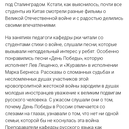
НОВОСТИ
под Сталинградом. Кстати, как выяснилось, почти все
студенты из Китая смотрели разные фильмы о
КОНГРЕССЫ
Великой Отечественной войне и с радостью делились
своими впечатлениями.
XIII КОНГРЕСС МАПРЯЛ
На занятиях педагоги кафедры рки читали со
XIV КОНГРЕСС МАПРЯЛ
студентами стихи о войне, слушали песни, которые
вызывали неподдельный интерес у ребят. Особенно
XV КОНГРЕСС МАПРЯЛ
понравились песни «День Победы», которую
исполняет Лев Лещенко, и «Журавли» в исполнении
XVI КОНГРЕСС МАПРЯЛ
Марка Бернеса. Рассказы о сломанных судьбах и
несломленных душах участников этой
РУССКИЙ ЯЗЫК В МИРЕ
кровопролитной жестокой войны зародили в душах
молодых иностранцев уважение к великим подвигам
ПРОЕКТЫ
русского человека. С ужасом слушали они о том,
почему День Победы в России отмечается со
Научно-практические семинары по повышен
слезами на глазах, узнавали о том, что нет ни одной
семьи, которой бы не коснулась эта война.
Международная конференция по РКИ в Анка
Преподаватели кафедры русского языка как