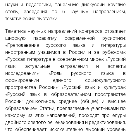
НОВОСТИ
науки и педагогики, панельные дискуссии, круглые
столы, заседания по 6 научным направлениям,
КОНГРЕССЫ
тематические выставки.
XIII КОНГРЕСС МАПРЯЛ
Тематика научных направлений конгресса отражает
широкую парадигму современной русистики:
XIV КОНГРЕСС МАПРЯЛ
«Преподавание русского языка и литературы
иностранным учащимся в России и за рубежом»;
XV КОНГРЕСС МАПРЯЛ
«Русская литература в современном мире»; «Русский
язык: актуальные направления и аспекты
XVI КОНГРЕСС МАПРЯЛ
исследования»; «Роль русского языка в
формировании единого социокультурного
РУССКИЙ ЯЗЫК В МИРЕ
пространства России»; «Русский язык и культура»;
«Русский язык в образовательном пространстве
ПРОЕКТЫ
России: дошкольное, среднее (общее) и высшее
образование». Статьи, предлагаемые участниками по
Научно-практические семинары по повышен
каждому из этих направлений, проходят процедуры
двойного слепого рецензирования и редактирования,
Международная конференция по РКИ в Анка
что обеспечивает исключительно высокий уровень