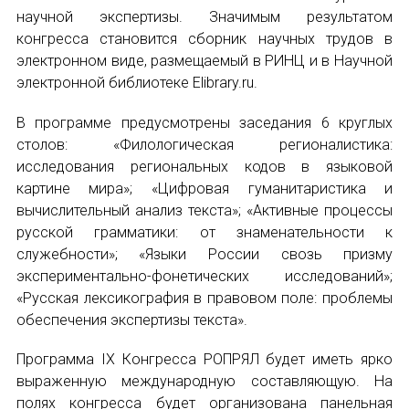
научной экспертизы. Значимым результатом
Международный форум TERRA RUSISTICA в 
конгресса становится сборник научных трудов в
электронном виде, размещаемый в РИНЦ и в Научной
Семинар в Абу-Даби: Русский язык и страно
электронной библиотеке Elibrary.ru.
ИМЯ
Комплексное исследование функционировани
В программе предусмотрены заседания 6 круглых
столов: «Филологическая регионалистика:
Международный форум TERRA RUSISTICA в 
исследования региональных кодов в языковой
E-MAIL
картине мира»; «Цифровая гуманитаристика и
«Вопросы русского языка в юридических де
вычислительный анализ текста»; «Активные процессы
русской грамматики: от знаменательности к
Конференция по переводу в Малаге
СООБЩЕНИЕ
служебности»; «Языки России свозь призму
E-MAIL
экспериментально-фонетических исследований»;
«Дар речи: развитие языковой способности 
«Русская лексикография в правовом поле: проблемы
обеспечения экспертизы текста».
Год Ф.М. Достоевского: обзор мероприятий 
Подписаться
Программа IX Конгресса РОПРЯЛ будет иметь ярко
Международный образовательно-культурный 
выраженную международную составляющую. На
полях конгресса будет организована панельная