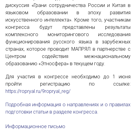
Форум в Гаване «Русская литература в Латин
дискуссия «Грани сотрудничества России и Китая в
языковом образовании в эпоху развития
Мобильное приложение TORFL GO
искусственного интеллекта». Кроме того, участникам
Отправить
конгресса будут представлены результаты
БИБЛИОТЕКА МАПРЯЛ
комплексного мониторингового исследования
функционирования русского языка в зарубежных
+7 953 347-74-80
странах, которое проводит МАПРЯЛ в партнерстве с
Центром содействия межнациональному
info@mapryal.org
образованию «Этносфера» в текущем году.
Для участия в конгрессе необходимо до 1 июня
пройти регистрацию по ссылке:
https://ropryal.ru/9ropryal_reg/
Подробная информация о направлениях и о правилах
подготовки статьи в разделе конгресса.
Информационное письмо