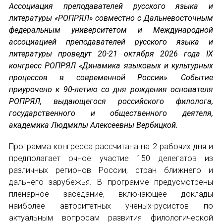
Ассоциация преподавателей русского языка и
литературы «РОПРЯЛ» совместно с Дальневосточным
Устав МАПРЯЛ
федеральным университетом и Международной
ассоциацией преподавателей русского языка и
Вступить в МАПРЯЛ
литературы проведут 20-21 октября 2026 года IX
конгресс РОПРЯЛ «Динамика языковых и культурных
История МАПРЯЛ
процессов в современной России». Событие
Медаль А. С. Пушкина
приурочено к 90-летию со дня рождения основателя
РОПРЯЛ, выдающегося российского филолога,
Оплата членских взносов МАПРЯЛ
государственного и общественного деятеля,
академика Людмилы Алексеевны Вербицкой.
МЕРОПРИЯТИЯ
Программа конгресса рассчитана на 2 рабочих дня и
Мероприятия МАПРЯЛ на 2026 год
предполагает очное участие 150 делегатов из
различных регионов России, стран ближнего и
50 лет МАПРЯЛ
дальнего зарубежья. В программе предусмотрены
пленарное заседание, включающее доклады
Архив мероприятий
наиболее авторитетных ученых-русистов по
актуальным вопросам развития филологической