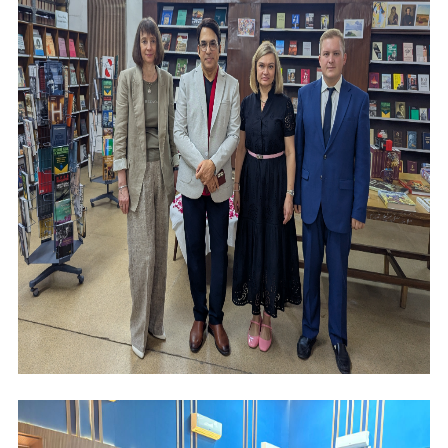
Форум в Гаване «Русская литература в Латин
Мобильное приложение TORFL GO
БИБЛИОТЕКА МАПРЯЛ
+7 953 347-74-80
info@mapryal.org
ИМЯ
E-MAIL
СООБЩЕНИЕ