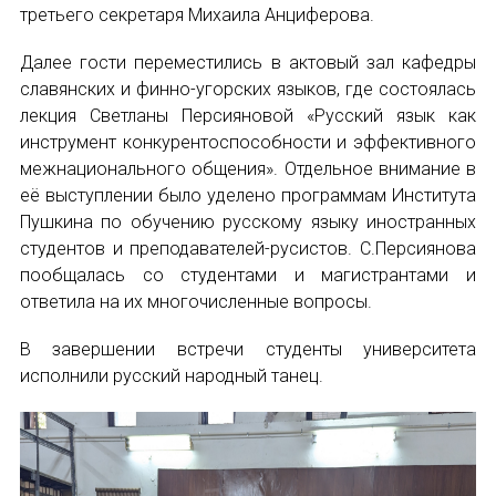
третьего секретаря Михаила Анциферова.
Международный форум TERRA RUSISTICA в 
Далее гости переместились в актовый зал кафедры
Семинар в Абу-Даби: Русский язык и страно
славянских и финно-угорских языков, где состоялась
лекция Светланы Персияновой «Русский язык как
Комплексное исследование функционировани
инструмент конкурентоспособности и эффективного
межнационального общения». Отдельное внимание в
Международный форум TERRA RUSISTICA в 
её выступлении было уделено программам Института
Пушкина по обучению русскому языку иностранных
«Вопросы русского языка в юридических де
студентов и преподавателей-русистов. С.Персиянова
пообщалась со студентами и магистрантами и
Конференция по переводу в Малаге
ответила на их многочисленные вопросы.
«Дар речи: развитие языковой способности 
В завершении встречи студенты университета
исполнили русский народный танец.
Год Ф.М. Достоевского: обзор мероприятий 
Международный образовательно-культурный 