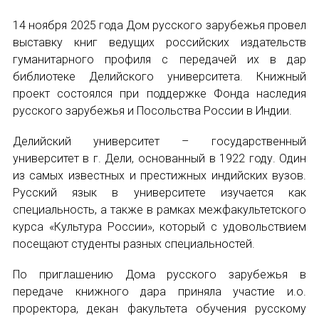
14 ноября 2025 года Дом русского зарубежья провел
Устав МАПРЯЛ
выставку книг ведущих российских издательств
гуманитарного профиля с передачей их в дар
Вступить в МАПРЯЛ
библиотеке Делийского университета. Книжный
проект состоялся при поддержке Фонда наследия
История МАПРЯЛ
русского зарубежья и Посольства России в Индии.
Медаль А. С. Пушкина
Делийский университет – государственный
университет в г. Дели, основанный в 1922 году. Один
Оплата членских взносов МАПРЯЛ
из самых известных и престижных индийских вузов.
МЕРОПРИЯТИЯ
Русский язык в университете изучается как
специальность, а также в рамках межфакультетского
курса «Культура России», который с удовольствием
Мероприятия МАПРЯЛ на 2026 год
посещают студенты разных специальностей.
50 лет МАПРЯЛ
По приглашению Дома русского зарубежья в
передаче книжного дара приняла участие и.о.
Архив мероприятий
проректора, декан факультета обучения русскому