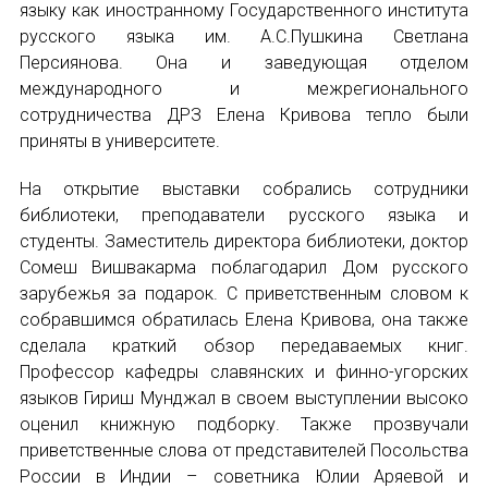
НОВОСТИ
языку как иностранному Государственного института
русского языка им. А.С.Пушкина Светлана
КОНГРЕССЫ
Персиянова. Она и заведующая отделом
международного и межрегионального
XIII КОНГРЕСС МАПРЯЛ
сотрудничества ДРЗ Елена Кривова тепло были
приняты в университете.
XIV КОНГРЕСС МАПРЯЛ
На открытие выставки собрались сотрудники
библиотеки, преподаватели русского языка и
XV КОНГРЕСС МАПРЯЛ
студенты. Заместитель директора библиотеки, доктор
XVI КОНГРЕСС МАПРЯЛ
Сомеш Вишвакарма поблагодарил Дом русского
зарубежья за подарок. С приветственным словом к
РУССКИЙ ЯЗЫК В МИРЕ
собравшимся обратилась Елена Кривова, она также
сделала краткий обзор передаваемых книг.
ПРОЕКТЫ
Профессор кафедры славянских и финно-угорских
языков Гириш Мунджал в своем выступлении высоко
Научно-практические семинары по повышен
оценил книжную подборку. Также прозвучали
приветственные слова от представителей Посольства
Международная конференция по РКИ в Анка
России в Индии – советника Юлии Аряевой и