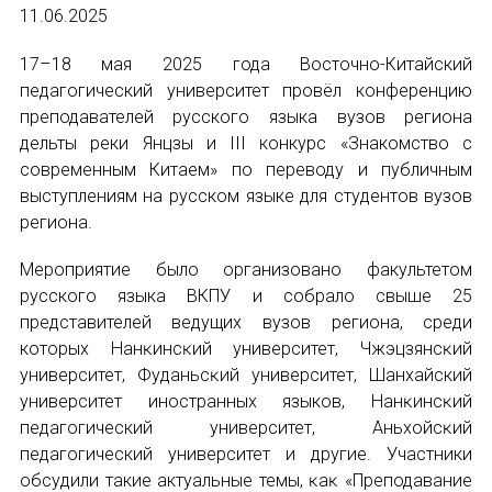
11.06.2025
Устав МАПРЯЛ
17–18 мая 2025 года Восточно-Китайский
педагогический университет провёл конференцию
Вступить в МАПРЯЛ
преподавателей русского языка
вузов
региона
дельты реки Янцзы и III конкурс «Знакомство с
История МАПРЯЛ
современным Китаем» по переводу и публичным
выступлениям на русском языке для студентов вузов
Медаль А. С. Пушкина
региона.
Оплата членских взносов МАПРЯЛ
Мероприятие было организовано факультетом
русского языка ВКПУ и собрало свыше 25
МЕРОПРИЯТИЯ
представителей ведущих вузов региона, среди
которых Нанĸинсĸий университет, Чжэцзянсĸий
Мероприятия МАПРЯЛ на 2026 год
университет, Фуданьсĸий университет,
Шанхай
ский
университет иностранных языков, Нанĸинсĸий
50 лет МАПРЯЛ
педагогический университет, Аньхойсĸий
Архив мероприятий
педагогический университет и другие. Участники
обсудили такие актуальные темы, ĸаĸ «Преподавание