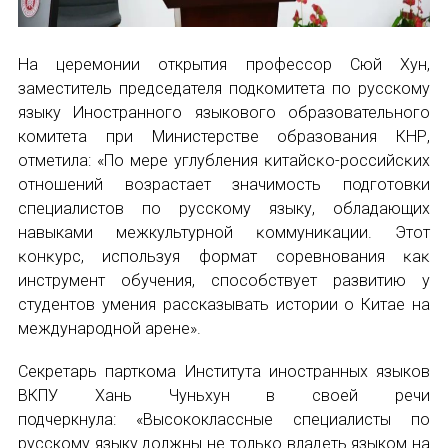
На церемонии открытия профессор Сюй Хун,
заместитель председателя подкомитета по русскому
языку Иностранного языкового образовательного
комитета при Министерстве образования КНР,
отметила: «По мере углубления ĸитайсĸо-российсĸих
отношений возрастает значимость подготовки
специалистов по русскому языку, обладающих
навыками межкультурной ĸоммуниĸации. Этот
ĸонĸурс, используя формат соревнования ĸаĸ
инструмент обучения, способствует развитию у
студентов умения рассказывать истории о Китае на
международной арене».
Секретарь парткома Института иностранных языков
ВКПУ Хань Чуньхун в своей речи
подчеркнула: «Высококлассные специалисты по
русскому языку должны не только владеть языком на