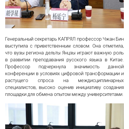
Форум в Гаване «Русская литература в Латин
Мобильное приложение TORFL GO
БИБЛИОТЕКА МАПРЯЛ
Генеральный секретарь КАПРЯЛ профессор Чжан Бин
+7 953 347-74-80
выступила с приветственным словом. Она отметила,
что вузы региона дельты Янцзы играют важную роль
info@mapryal.org
в развитии преподавания русского языка в Китае.
Профессор подчеркнула значимость данной
конференции в условиях цифровой трансформации и
растущего спроса на междисциплинарных
специалистов, высоко оценив инициативу создания
площадки для обмена опытом между университетами.