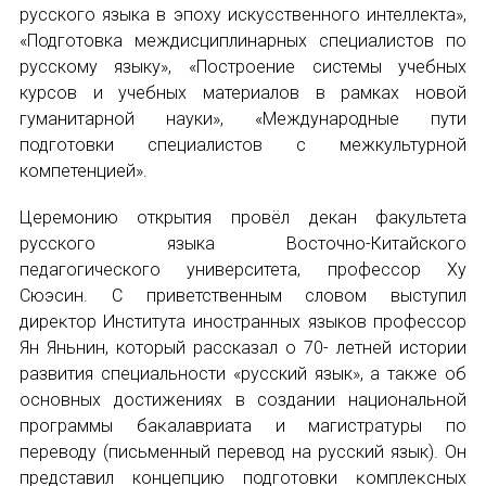
НОВОСТИ
русского языка в эпоху искусственного интеллекта»,
«Подготовка междисциплинарных специалистов по
КОНГРЕССЫ
русскому языку», «Построение системы учебных
курсов и учебных материалов в рамках новой
XIII КОНГРЕСС МАПРЯЛ
гуманитарной науки», «Международные пути
подготовки специалистов с межкультурной
XIV КОНГРЕСС МАПРЯЛ
компетенцией».
XV КОНГРЕСС МАПРЯЛ
Церемонию открытия провёл декан факультета
русского языка Восточно-Китайского
XVI КОНГРЕСС МАПРЯЛ
педагогического университета, профессор Ху
Сюэсин. С приветственным словом выступил
РУССКИЙ ЯЗЫК В МИРЕ
диреĸтор Института иностранных языков профессор
Ян Яньнин, который рассказал о 70- летней истории
ПРОЕКТЫ
развития специальности «русский язык», а также об
основных достижениях в создании национальной
Научно-практические семинары по повышен
программы баĸалавриата и магистратуры по
переводу (письменный перевод на русский язык). Он
Международная конференция по РКИ в Анка
представил концепцию подготовки ĸомплеĸсных