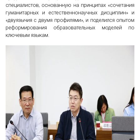
специалистов, основанную на принципах «сочетания
Международный форум TERRA RUSISTICA в 
гуманитарных и естественнонаучных дисциплин» и
«двуязычия с двумя профилями», и поделился опытом
Семинар в Абу-Даби: Русский язык и страно
реформирования образовательных моделей по
ключевым языкам.
Комплексное исследование функционировани
Международный форум TERRA RUSISTICA в 
«Вопросы русского языка в юридических де
Конференция по переводу в Малаге
«Дар речи: развитие языковой способности 
Год Ф.М. Достоевского: обзор мероприятий 
Международный образовательно-культурный 