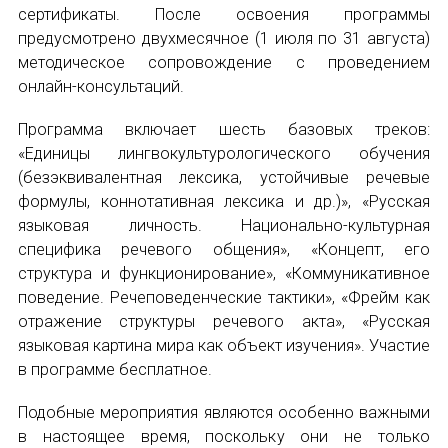
сертификаты. После освоения программы
E-MAIL
Международный форум TERRA RUSISTICA в 
предусмотрено двухмесячное (1 июля по 31 августа)
методическое сопровождение с проведением
Семинар в Абу-Даби: Русский язык и страно
онлайн-консультаций.
СООБЩЕНИЕ
Комплексное исследование функционировани
E-MAIL
Программа включает шесть базовых треков:
«Единицы лингвокультурологического обучения
Международный форум TERRA RUSISTICA в 
(безэквивалентная лексика, устойчивые речевые
формулы, коннотативная лексика и др.)», «Русская
«Вопросы русского языка в юридических де
Подписаться
языковая личность. Национально-культурная
специфика речевого общения», «Концепт, его
Конференция по переводу в Малаге
структура и функционирование», «Коммуникативное
поведение. Речеповеденческие тактики»,
«Фрейм как
«Дар речи: развитие языковой способности 
отражение структуры речевого акта», «Русская
языковая картина мира как объект изучения»
. Участие
Год Ф.М. Достоевского: обзор мероприятий 
в программе бесплатное.
Отправить
Международный образовательно-культурный 
Подобные мероприятия являются особенно важными
в настоящее время, поскольку они не только