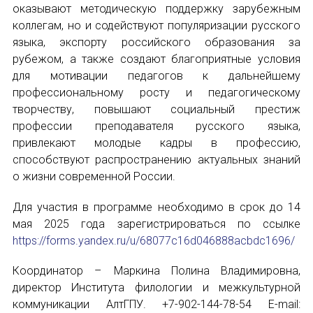
Форум в Гаване «Русская литература в Латин
оказывают методическую поддержку зарубежным
коллегам, но и содействуют популяризации русского
Мобильное приложение TORFL GO
языка, экспорту российского образования за
рубежом, а также создают благоприятные условия
БИБЛИОТЕКА МАПРЯЛ
для мотивации педагогов к дальнейшему
профессиональному росту и педагогическому
+7 953 347-74-80
творчеству, повышают социальный престиж
профессии преподавателя русского языка,
info@mapryal.org
привлекают молодые кадры в профессию,
способствуют распространению актуальных знаний
о жизни современной России.
Для участия в программе необходимо в срок до 14
мая 2025 года зарегистрироваться по ссылке
https://forms.yandex.ru/u/68077c16d046888acbdc1696/
Координатор – Маркина Полина Владимировна,
директор Института филологии и межкультурной
коммуникации АлтГПУ. +7-902-144-78-54 E-mail: