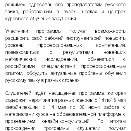
НОВОСТИ
режиме», адресованного преподавателям русского
языка, работающим в вузах, школах и центрах
КОНГРЕССЫ
курсового обучения зарубежья.
XIII КОНГРЕСС МАПРЯЛ
Участники программы получат возможность
расширить свой рабочий инструментарий, повысить
XIV КОНГРЕСС МАПРЯЛ
уровень профессиональных компетенций,
познакомиться с результатами новейших
XV КОНГРЕСС МАПРЯЛ
методических исследований, обменяться с
российскими специалистами профессиональным
XVI КОНГРЕСС МАПРЯЛ
опытом, обсудить актуальные проблемы обучения
русскому языку в разных странах.
РУССКИЙ ЯЗЫК В МИРЕ
Слушателей ждёт насыщенная программа, которая
ПРОЕКТЫ
содержит мероприятия разных жанров: с 14 по16 мая
онлайн-лекции, с 14 мая по 30 июня работа с
Научно-практические семинары по повышен
материалами курса на образовательной платформе с
ИМЯ
проведением онлайн-консультаций. По итогам
Международная конференция по РКИ в Анка
прохождения программы слушатели получат