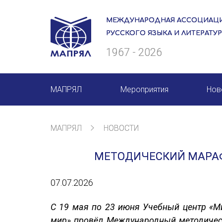
МЕЖДУНАРОДНАЯ АССОЦИАЦИ
РУССКОГО ЯЗЫКА И ЛИТЕРАТУ
1967 - 2026
МАПРЯЛ
Мероприятия
Нов
О нас
Мероприятия МАПРЯЛ на 20
МАПРЯЛ
НОВОСТИ
Президиум
50 лет МАПРЯЛ
МЕТОДИЧЕСКИЙ МАРАФО
Ревизионная комиссия
Архив мероприятий
07.07.2026
Секретариат
Члены МАПРЯЛ
С 19 мая по 23 июня Учебный центр «Ми
мир» провёл Международный методичес