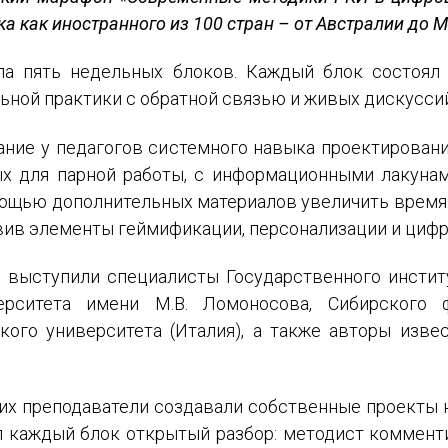
а как иностранного из 100 стран – от Австралии до 
а пять недельных блоков. Каждый блок состоял и
льной практики с обратной связью и живых дискуссий
ание у педагогов системного навыка проектировани
ых для парной работы, с информационными лакунам
мощью дополнительных материалов увеличить время
вив элементы геймификации, персонализации и циф
ИМЯ
выступили специалисты Государственного институ
ерситета имени М.В. Ломоносова, Сибирского ф
кого университета (Италия), а также авторы изв
E-MAIL
СООБЩЕНИЕ
их преподаватели создавали собственные проекты н
E-MAIL
 каждый блок открытый разбор: методист комменти