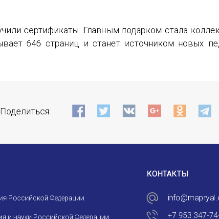
Подписаться
учили сертификаты. Главным подарком стала коллек
ывает 646 страниц и станет источником новых пе
Отправить
Поделиться:
КОНТАКТЫ
info@mapryal.
ия Российской Федерации
+7 953 347-74
я и науки Российской Федерации