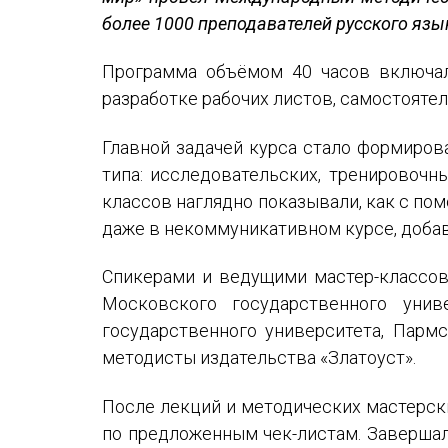
Устав МАПРЯЛ
более 1000 преподавателей русского язык
Вступить в МАПРЯЛ
Программа объёмом 40 часов включал
История МАПРЯЛ
разработке рабочих листов, самостояте
Медаль А. С. Пушкина
Главной задачей курса стало формиров
типа: исследовательских, тренировочн
Оплата членских взносов МАПРЯЛ
классов наглядно показывали, как с по
даже в некоммуникативном курсе, доба
Спикерами и ведущими мастер-классов 
Московского государственного унив
государственного университета, Пармс
методисты издательства «Златоуст».
После лекций и методических мастерск
по предложенным чек-листам. Завершал