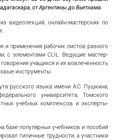
Международный форум TERRA RUSISTICA в Тунисе
Мадагаскара, от Аргентины до Вьетнама.
«Вопросы русского языка в юридических делах и пр
з видеолекций, онлайн-мастерских по
Конференция по переводу в Малаге
.
«Дар речи: развитие языковой способности при изуч
я и применения рабочих листов разного
и, с элементами CLIL. Ведущие мастер-
Год Ф.М. Достоевского: обзор мероприятий 2021 го
 говорения учащихся и их вовлечённость
ровые инструменты.
Международный образовательно-культурный форум «
Форум в Гаване «Русская литература в Латинской Ам
та русского языка имени А.С. Пушкина,
едерального университета, Томского
Мобильное приложение TORFL GO
естных учебных комплексов и эксперты-
а базе популярных учебников и пособий
ровал типичные трудности, а участники