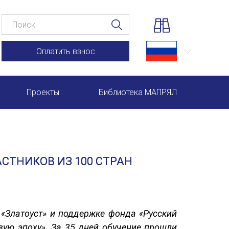
Оплатить взнос
Проекты
Библиотека МАПРЯЛ
Научно-практические семинары по повышению квал
Международная конференция по РКИ в Анкаре
СТНИКОВ ИЗ 100 СТРАН
Международный форум TERRA RUSISTICA в Рио-де-
Семинар в Абу-Даби: Русский язык и страноведение 
Комплексное исследование функционирования русск
 «Златоуст» и поддержке фонда «Русский
ю эпоху». За 35 дней обучение прошли