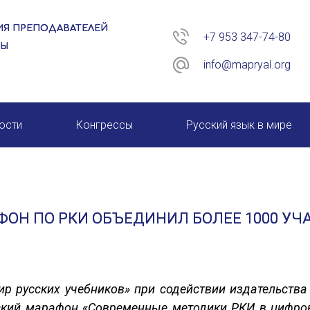
Я ПРЕПОДАВАТЕЛЕЙ
+7 953 347-74-80
РЫ
info@mapryal.org
ости
Конгрессы
Русский язык в мире
26 год
XIII КОНГРЕСС МАПРЯЛ
XIV КОНГРЕСС МАПРЯЛ
Н ПО РКИ ОБЪЕДИНИЛ БОЛЕЕ 1000 УЧА
XV КОНГРЕСС МАПРЯЛ
XVI КОНГРЕСС МАПРЯЛ
р русских учебников» при содействии издательства
кий марафон «Современные методики РКИ в цифрову