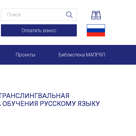
Оплатить взнос
Проекты
Библиотека МАПРЯЛ
Научно-практические семинары по повышению квал
Международная конференция по РКИ в Анкаре
ТРАНСЛИНГВАЛЬНАЯ
Международный форум TERRA RUSISTICA в Рио-де-
А ОБУЧЕНИЯ РУССКОМУ ЯЗЫКУ
Семинар в Абу-Даби: Русский язык и страноведение 
Комплексное исследование функционирования русск