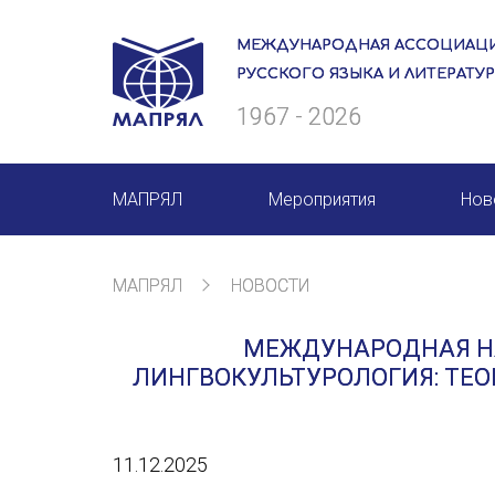
МЕЖДУНАРОДНАЯ АССОЦИАЦИ
РУССКОГО ЯЗЫКА И ЛИТЕРАТУ
1967 - 2026
МАПРЯЛ
Мероприятия
Нов
О нас
Мероприятия МАПРЯЛ на 20
МАПРЯЛ
НОВОСТИ
Президиум
50 лет МАПРЯЛ
МЕЖДУНАРОДНАЯ Н
Ревизионная комиссия
Архив мероприятий
ЛИНГВОКУЛЬТУРОЛОГИЯ: ТЕО
Секретариат
Члены МАПРЯЛ
11.12.2025