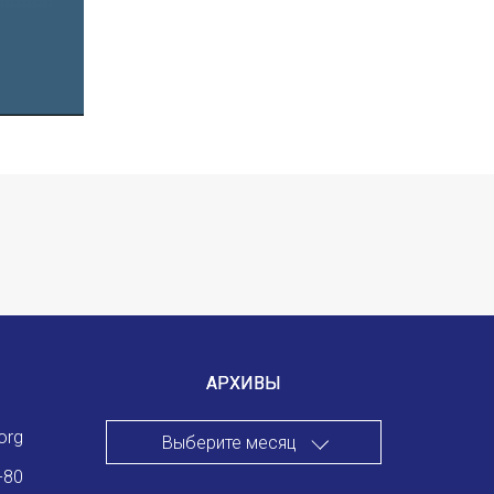
АРХИВЫ
org
Выберите месяц
-80