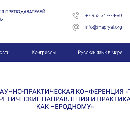
Я ПРЕПОДАВАТЕЛЕЙ
+7 953 347-74-80
РЫ
info@mapryal.org
ости
Конгрессы
Русский язык в мире
26 год
XIII КОНГРЕСС МАПРЯЛ
XIV КОНГРЕСС МАПРЯЛ
АУЧНО-ПРАКТИЧЕСКАЯ КОНФЕРЕНЦИЯ «
XV КОНГРЕСС МАПРЯЛ
РЕТИЧЕСКИЕ НАПРАВЛЕНИЯ И ПРАКТИК
КАК НЕРОДНОМУ»
XVI КОНГРЕСС МАПРЯЛ