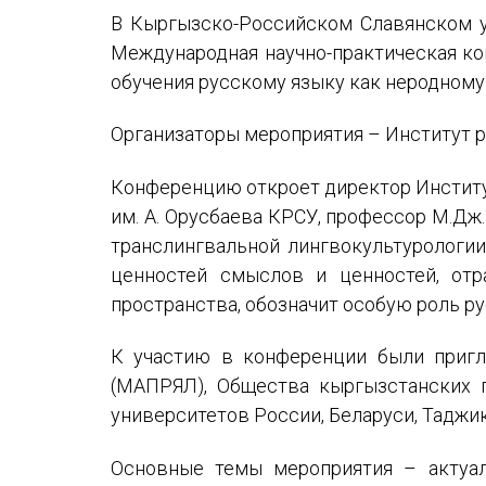
Устав МАПРЯЛ
В Кыргызско-Российском Славянском ун
Международная научно-практическая ко
Вступить в МАПРЯЛ
обучения русскому языку как неродному
История МАПРЯЛ
Организаторы мероприятия – Институт р
Медаль А. С. Пушкина
Конференцию откроет директор Институ
Оплата членских взносов МАПРЯЛ
им. А. Орусбаева КРСУ, профессор М.Дж
транслингвальной лингвокультурологии
ценностей смыслов и ценностей, отр
пространства, обозначит особую роль ру
К участию в конференции были пригл
(МАПРЯЛ), Общества кыргызстанских п
университетов России, Беларуси, Таджик
Основные темы мероприятия – актуал