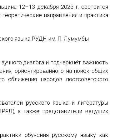
Международный форум TERRA RUSISTICA в Тунисе
ьцина 12–13 декабря 2025 г. состоится
 теоретические направления и практика
«Вопросы русского языка в юридических делах и пр
Конференция по переводу в Малаге
сского языка РУДН им. П. Лумумбы
«Дар речи: развитие языковой способности при изуч
Год Ф.М. Достоевского: обзор мероприятий 2021 го
научного диалога и подчеркнёт важность
ения, ориентированного на поиск общих
Международный образовательно-культурный форум «
го сближения народов постсоветского
Форум в Гаване «Русская литература в Латинской Ам
Мобильное приложение TORFL GO
вателей русского языка и литературы
ПРЯЛ), а также представители ведущих
рактики обучения русскому языку как