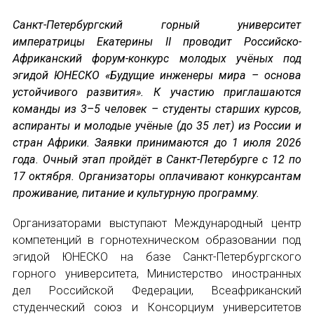
Санкт-Петербургский горный университет
Устав МАПРЯЛ
императрицы Екатерины II проводит Российско-
Африканский форум-конкурс молодых учёных под
Вступить в МАПРЯЛ
эгидой ЮНЕСКО «Будущие инженеры мира – основа
устойчивого развития». К участию приглашаются
История МАПРЯЛ
команды из 3–5 человек – студенты старших курсов,
аспиранты и молодые учёные (до 35 лет) из России и
Медаль А. С. Пушкина
стран Африки. Заявки принимаются до 1 июля 2026
Оплата членских взносов МАПРЯЛ
года. Очный этап пройдёт в Санкт-Петербурге с 12 по
17 октября. Организаторы оплачивают конкурсантам
МЕРОПРИЯТИЯ
проживание, питание и культурную программу.
Организаторами выступают Международный центр
Мероприятия МАПРЯЛ на 2026 год
компетенций в горнотехническом образовании под
50 лет МАПРЯЛ
эгидой ЮНЕСКО на базе Санкт-Петербургского
горного университета, Министерство иностранных
Архив мероприятий
дел Российской Федерации, Всеафриканский
студенческий союз и Консорциум университетов