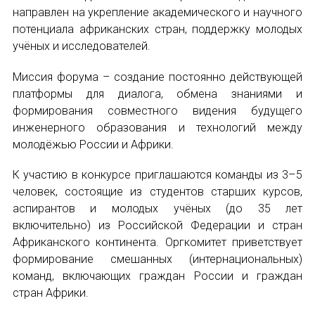
направлен на укрепление академического и научного
Международный форум TERRA RUSISTICA в 
потенциала африканских стран, поддержку молодых
учёных и исследователей.
Семинар в Абу-Даби: Русский язык и страно
Миссия форума – создание постоянно действующей
Комплексное исследование функционировани
платформы для диалога, обмена знаниями и
формирования совместного видения будущего
Международный форум TERRA RUSISTICA в 
инженерного образования и технологий между
молодёжью России и Африки.
«Вопросы русского языка в юридических де
К участию в конкурсе приглашаются команды из 3–5
Конференция по переводу в Малаге
человек, состоящие из студентов старших курсов,
аспирантов и молодых учёных (до 35 лет
«Дар речи: развитие языковой способности 
включительно) из Российской Федерации и стран
Африканского континента. Оргкомитет приветствует
Год Ф.М. Достоевского: обзор мероприятий 
формирование смешанных (интернациональных)
команд, включающих граждан России и граждан
Международный образовательно-культурный 
стран Африки.