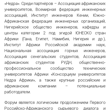
НОВОСТИ
«Недра». Среди партнёров – Ассоциация африканских
университетов, Всемирная федерация инженерных
КОНГРЕССЫ
ассоциаций, Институт инженеров Кении, Южно-
Африканская федерация инженерных организаций,
XIII КОНГРЕСС МАПРЯЛ
Нигерийское общество инженеров, кафедры и
центры категории 2 под эгидой ЮНЕСКО стран
XIV КОНГРЕСС МАПРЯЛ
Африки (Гана, Египет, Намибия, Нигерия и др.),
Институт Африки Российской академии наук,
XV КОНГРЕСС МАПРЯЛ
Национальная ассоциация горных инженеров,
Ассоциация сенегальских студентов, Ассоциация
XVI КОНГРЕСС МАПРЯЛ
африканских студентов РУДН, общественно-
профессиональное сообщество технических
РУССКИЙ ЯЗЫК В МИРЕ
университетов Африки «Консорциум университетов
Недра Африки», а также крупные российские и
ПРОЕКТЫ
африканские компании – потенциальные
работодатели.
Научно-практические семинары по повышен
Форум является логическим продолжением Первого
Международная конференция по РКИ в Анка
Российско-Африканского сырьевого диалога и