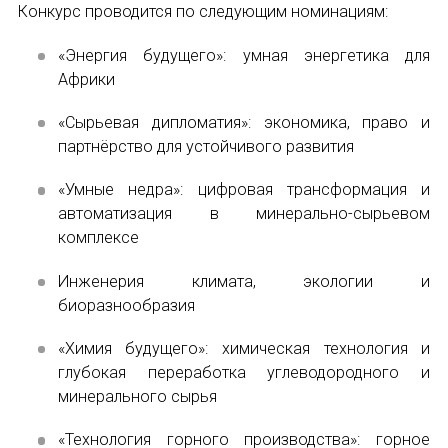
Форум в Гаване «Русская литература в Латин
Конкурс проводится по следующим номинациям:
Мобильное приложение TORFL GO
«Энергия будущего»: умная энергетика для
Африки
БИБЛИОТЕКА МАПРЯЛ
«Сырьевая дипломатия»: экономика, право и
партнёрство для устойчивого развития
+7 953 347-74-80
«Умные недра»: цифровая трансформация и
info@mapryal.org
автоматизация в минерально-сырьевом
комплексе
Инженерия климата, экологии и
биоразнообразия
«Химия будущего»: химическая технология и
глубокая переработка углеводородного и
минерального сырья
«Технология горного производства»: горное