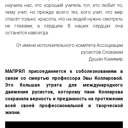
научила нас, что хороший учитель тот, кто любит то,
Международный форум TERRA RUSISTICA в 
чему учит, но прежде всего тех, кого учит, что мир
спасёт только красота, что на людей нужно смотреть
Семинар в Абу-Даби: Русский язык и страно
не глазами, а сердцем. В наших сердцах она
останется навсегда.
Комплексное исследование функционировани
ИМЯ
От имени исполнительного комитета Ассоциации
Международный форум TERRA RUSISTICA в 
русистов Словакии
E-MAIL
Душан Казимир
«Вопросы русского языка в юридических де
МАПРЯЛ присоединяется к соболезнованиям в
Конференция по переводу в Малаге
связи со смертью профессора Эвы Колларовой.
СООБЩЕНИЕ
Это большая утрата для международного
E-MAIL
«Дар речи: развитие языковой способности 
движения русистов, которому пани Колларова
сохраняла верность и преданность на протяжении
Год Ф.М. Достоевского: обзор мероприятий 
всей своей профессиональной и творческой
жизни.
Подписаться
Международный образовательно-культурный 