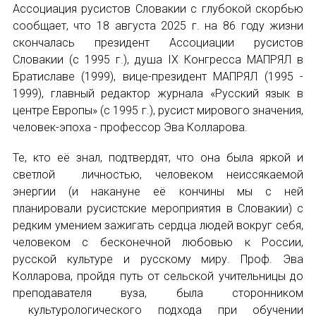
Ассоциация русистов Словакии с глубокой скорбью
сообщает, что 18 августа 2025 г. на 86 году жизни
Устав МАПРЯЛ
скончалась президент Ассоциации русистов
Словакии (с 1995 г.), душа IX Конгресса МАПРЯЛ в
Вступить в МАПРЯЛ
Братиславе (1999), вице-президент МАПРЯЛ (1995 -
1999), главный редактор журнала «Русский язык в
История МАПРЯЛ
центре Европы» (с 1995 г.), русист мирового значения,
Медаль А. С. Пушкина
человек-эпоха - профессор Эва Колларова.
Те, кто её знал, подтвердят, что она была яркой и
Оплата членских взносов МАПРЯЛ
светлой личностью, человеком неиссякаемой
МЕРОПРИЯТИЯ
энергии (и накануне её кончины мы с ней
планировали русистские мероприятия в Словакии) с
Мероприятия МАПРЯЛ на 2026 год
редким умением зажигать сердца людей вокруг себя,
человеком с бесконечной любовью к России,
50 лет МАПРЯЛ
русской культуре и русскому миру. Проф. Эва
Колларова, пройдя путь от сельской учительницы до
Архив мероприятий
преподавателя вуза, была сторонником
культурологического подхода при обучении