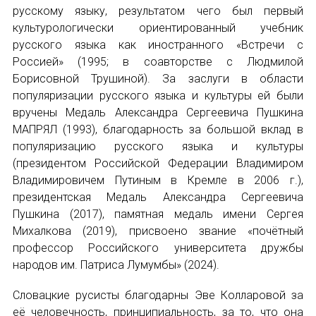
НОВОСТИ
русскому языку, результатом чего был первый
культурологически ориентированный учебник
КОНГРЕССЫ
русского языка как иностранного «Встречи с
Россией» (1995; в соавторстве с Людмилой
XIII КОНГРЕСС МАПРЯЛ
Борисовной Трушиной). За заслуги в области
популяризации русского языка и культуры ей были
XIV КОНГРЕСС МАПРЯЛ
вручены Медаль Александра Сергеевича Пушкина
МАПРЯЛ (1993), благодарность за большой вклад в
XV КОНГРЕСС МАПРЯЛ
популяризацию русского языка и культуры
(президентом Российской Федерации Владимиром
XVI КОНГРЕСС МАПРЯЛ
Владимировичем Путиным в Кремле в 2006 г.),
президентская Медаль Александра Сергеевича
РУССКИЙ ЯЗЫК В МИРЕ
Пушкина (2017), памятная медаль имени Сергея
Михалкова (2019), присвоено звание «почётный
ПРОЕКТЫ
профессор Российского университета дружбы
народов им. Патриса Лумумбы» (2024).
Научно-практические семинары по повышен
Словацкие русисты благодарны Эве Колларовой за
Международная конференция по РКИ в Анка
её человечность, принципиальность, за то, что она