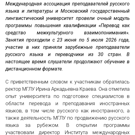
Международная ассоциация преподавателей русского
языка и литературы и Московский государственный
Устав МАПРЯЛ
лингвистический университет провели очный модуль
программы повышения квалификации «Перевод как
Вступить в МАПРЯЛ
средство межкультурного взаимопонимания».
Занятия проходили с 23 июня по 5 июля 2026 года,
История МАПРЯЛ
участие в них приняли зарубежные преподаватели
Медаль А. С. Пушкина
русского языка и переводчики из 30 стран. В
настоящее время слушатели продолжают обучение в
Оплата членских взносов МАПРЯЛ
дистанционном формате.
МЕРОПРИЯТИЯ
С приветственным словом к участникам обратилась
ректор МГЛУ Ирина Аркадьевна Краева. Она отметила
Мероприятия МАПРЯЛ на 2026 год
опыт университета по подготовке специалистов в
области перевода и преподавания иностранных
50 лет МАПРЯЛ
языков, в том числе русского как иностранного, а
также деятельность МГЛУ по продвижению русского
Архив мероприятий
языка за рубежом. В открытии программы
участвовали директор Института международных