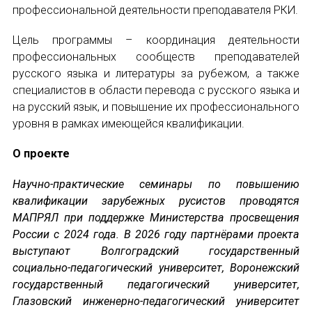
профессиональной деятельности преподавателя РКИ.
СООБЩЕНИЕ
Международный форум TERRA RUSISTICA в 
E-MAIL
Цель программы – координация деятельности
Семинар в Абу-Даби: Русский язык и страно
профессиональных сообществ преподавателей
русского языка и литературы за рубежом, а также
Комплексное исследование функционировани
специалистов в области перевода с русского языка и
Подписаться
на русский язык, и повышение их профессионального
Международный форум TERRA RUSISTICA в 
уровня в рамках имеющейся квалификации.
«Вопросы русского языка в юридических де
О проекте
Конференция по переводу в Малаге
Научно-практические семинары по повышению
квалификации зарубежных русистов проводятся
Отправить
«Дар речи: развитие языковой способности 
МАПРЯЛ при поддержке Министерства просвещения
России с 2024 года. В 2026 году партнёрами проекта
Год Ф.М. Достоевского: обзор мероприятий 
выступают Волгоградский государственный
социально-педагогический университет, Воронежский
Международный образовательно-культурный 
государственный педагогический университет,
Глазовский инженерно-педагогический университет