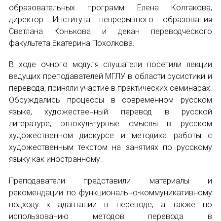
НОВОСТИ
образовательных программ Елена Колтакова,
директор Института непрерывного образования
КОНГРЕССЫ
Светлана Конькова и декан переводческого
факультета Екатерина Похолкова.
XIII КОНГРЕСС МАПРЯЛ
В ходе очного модуля слушатели посетили лекции
XIV КОНГРЕСС МАПРЯЛ
ведущих преподавателей МГЛУ в области русистики и
перевода, приняли участие в практических семинарах.
XV КОНГРЕСС МАПРЯЛ
Обсуждались процессы в современном русском
языке, художественный перевод в русской
XVI КОНГРЕСС МАПРЯЛ
литературе, этнокультурные смыслы в русском
художественном дискурсе и методика работы с
РУССКИЙ ЯЗЫК В МИРЕ
художественным текстом на занятиях по русскому
ИМЯ
языку как иностранному.
ПРОЕКТЫ
Преподаватели представили материалы и
Научно-практические семинары по повышен
рекомендации по функционально-коммуникативному
E-MAIL
подходу к адаптации в переводе, а также по
Международная конференция по РКИ в Анка
использованию методов перевода в