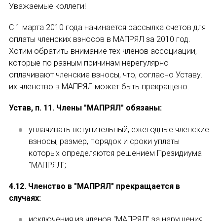
Уважаемые коллеги!
Устав МАПРЯЛ
С 1 марта 2010 года начинается рассылка счетов для
оплаты членских взносов в МАПРЯЛ за 2010 год.
Вступить в МАПРЯЛ
Хотим обратить внимание тех членов ассоциации,
которые по разным причинам нерегулярно
История МАПРЯЛ
оплачивают членские взносы, что, согласно Уставу.
их членство в МАПРЯЛ может быть прекращено.
Медаль А. С. Пушкина
Устав, п. 11. Члены "МАПРЯЛ" обязаны:
Оплата членских взносов МАПРЯЛ
уплачивать вступительный, ежегодные членские
МЕРОПРИЯТИЯ
взносы, размер, порядок и сроки уплаты
которых определяются решением Президиума
Мероприятия МАПРЯЛ на 2026 год
"МАПРЯЛ";
50 лет МАПРЯЛ
ИМЯ
4.12. Членство в "МАПРЯЛ" прекращается в
случаях:
Архив мероприятий
исключения из членов "МАПРЯЛ" за нарушения