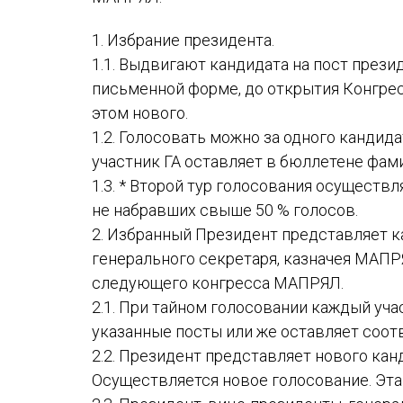
Устав МАПРЯЛ
1. Избрание президента.
Вступить в МАПРЯЛ
1.1. Выдвигают кандидата на пост пре
История МАПРЯЛ
письменной форме, до открытия Конгрес
этом нового.
Медаль А. С. Пушкина
1.2. Голосовать можно за одного канди
участник ГА оставляет в бюллетене фами
Оплата членских взносов МАПРЯЛ
1.3. * Второй тур голосования осуществ
не набравших свыше 50 % голосов.
2. Избранный Президент представляет к
генерального секретаря, казначея МАП
следующего конгресса МАПРЯЛ.
2.1. При тайном голосовании каждый уч
указанные посты или же оставляет соот
2.2. Президент представляет нового кан
Осуществляется новое голосование. Эта 