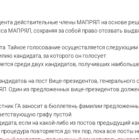
зидента действительные члены МАПРЯЛ на основе ре
са МАПРЯЛ, сохраняя за собой право отозвать выдви
дата. Тайное голосование осуществляется следующи
лию кандидата, за которого он голосует.
ляется среди двух кандидатов, получивших наибольше
андидатов на пост Вице-президентов, генерального 
РЯЛ. Один из предложенных вице-президентов долже
астник ГА заносит в бюллетень фамилии предложенн
ветствующую графу пустой.
дидата, если на какой-либо из постов предыдущий ка
процедура повторяется до тех пор, пока все посты н