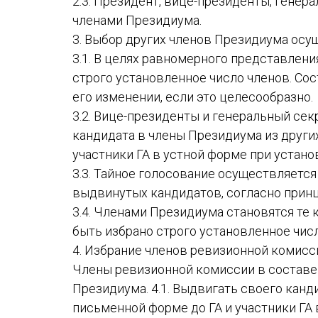
2.3. Президент, вице-президенты, генер
членами Президиума.
3. Выбор других членов Президиума осущ
3.1. В целях равномерного представлен
строго установленное число членов. Со
его изменении, если это целесообразно.
3.2. Вице-президенты и генеральный се
кандидата в члены Президиума из друг
участники ГА в устной форме при устано
3.3. Тайное голосование осуществляетс
выдвинутых кандидатов, согласно принц
3.4. Членами Президиума становятся те 
быть избрано строго установленное чис
4. Избрание членов ревизионной комис
Члены ревизионной комиссии в составе 
Президиума. 4.1. Выдвигать своего ка
письменной форме до ГА и участники ГА 