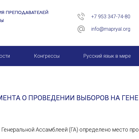
Я ПРЕПОДАВАТЕЛЕЙ
+7 953 347-74-80
РЫ
info@mapryal.org
ости
Конгрессы
Русский язык в мире
26 год
XIII КОНГРЕСС МАПРЯЛ
XIV КОНГРЕСС МАПРЯЛ
МЕНТА О ПРОВЕДЕНИИ ВЫБОРОВ НА ГЕН
XV КОНГРЕСС МАПРЯЛ
XVI КОНГРЕСС МАПРЯЛ
 Генеральной Ассамблеей (ГА) определено место п