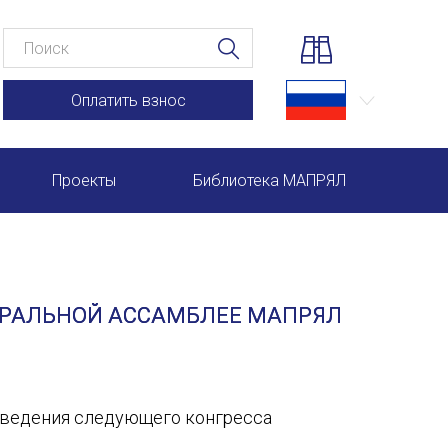
Оплатить взнос
Проекты
Библиотека МАПРЯЛ
Научно-практические семинары по повышению квал
Международная конференция по РКИ в Анкаре
ЕРАЛЬНОЙ АССАМБЛЕЕ МАПРЯЛ
Международный форум TERRA RUSISTICA в Рио-де-
Семинар в Абу-Даби: Русский язык и страноведение 
Комплексное исследование функционирования русск
роведения следующего конгресса