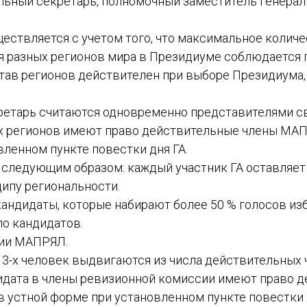
альный секретарь, полномочный заместитель генерал
ествляется с учетом того, что максимальное количе
ия разных регионов мира в Президиуме соблюдается п
став регионов действителен при выборе Президиума,
кретарь считаются одновременно представителями с
ИМЯ
их регионов имеют право действительные члены МАП
вленном пункте повестки дня ГА.
я следующим образом: каждый участник ГА оставляет
E-MAIL
ипу региональности.
кандидаты, которые набирают более 50 % голосов из
СООБЩЕНИЕ
ло кандидатов.
E-MAIL
сии МАПРЯЛ.
3-х человек выдвигаются из числа действительных ч
Подписаться
ндидата в члены ревизионной комиссии имеют право
в устной форме при установленном пункте повестки 