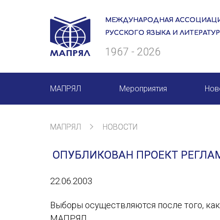
МЕЖДУНАРОДНАЯ АССОЦИАЦИ
РУССКОГО ЯЗЫКА И ЛИТЕРАТУ
1967 - 2026
МАПРЯЛ
Мероприятия
Нов
О нас
Мероприятия МАПРЯЛ на 20
МАПРЯЛ
НОВОСТИ
Президиум
50 лет МАПРЯЛ
ОПУБЛИКОВАН ПРОЕКТ РЕГЛА
Ревизионная комиссия
Архив мероприятий
22.06.2003
Секретариат
Члены МАПРЯЛ
Выборы осуществляются после того, как
МАПРЯЛ.