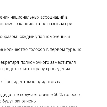
Международный форум TERRA RUSISTICA в Тунисе
«Вопросы русского языка в юридических делах и пр
шений национальных ассоциаций в
Конференция по переводу в Малаге
гаемого кандидата, не называя при
«Дар речи: развитие языковой способности при изуч
м образом: каждый уполномоченный
Год Ф.М. Достоевского: обзор мероприятий 2021 го
е количество голосов в первом туре, но
Международный образовательно-культурный форум «
секретаря, полномочного заместителя
Форум в Гаване «Русская литература в Латинской Ам
н представлять страну проведения
Мобильное приложение TORFL GO
ых Президентом кандидатов на
ндидат не получает свыше 50 % голосов.
е будут заполнены.