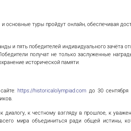
E-MAIL
и основные туры пройдут онлайн, обеспечивая дос
СООБЩЕНИЕ
E-MAIL
ды и пять победителей индивидуального зачёта отп
Победители получат не только заслуженные наград
Подписаться
охранение исторической памяти.
 сайте:
https://historicalolympiad.com
до 30 сентября 
иков.
Отправить
к диалогу, к честному взгляду в прошлое, к уваже
сего мира объединиться ради общей истины, кот