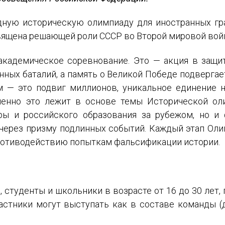
ную историческую олимпиаду для иностранных гра
священа решающей роли СССР во Второй мировой вой
кадемическое соревнование. Это — акция в защит
ных баталий, а память о Великой Победе подверга
 — это подвиг миллионов, уникальное единение н
Именно это лежит в основе темы Исторической ол
уры и российского образования за рубежом, но 
через призму подлинных событий. Каждый этап Оли
ротиводействию попыткам фальсификации истории.
студенты и школьники в возрасте от 16 до 30 лет
стники могут выступать как в составе команды (до
ИМЯ