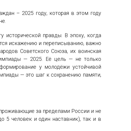
Международный форум TERRA RUSISTICA в Тунисе
ждан – 2025 году, которая в этом году
«Вопросы русского языка в юридических делах и пр
не.
Конференция по переводу в Малаге
у исторической правды. В эпоху, когда
«Дар речи: развитие языковой способности при изуч
ется искажению и переписыванию, важно
ародов Советского Союза, их воинская
Год Ф.М. Достоевского: обзор мероприятий 2021 го
импиады — 2025. Её цель — не только
и формирование у молодёжи устойчивой
Международный образовательно-культурный форум «
мпиады — это шаг к сохранению памяти,
Форум в Гаване «Русская литература в Латинской Ам
Мобильное приложение TORFL GO
, проживающие за пределами России и не
 5 человек и один наставник), так и в