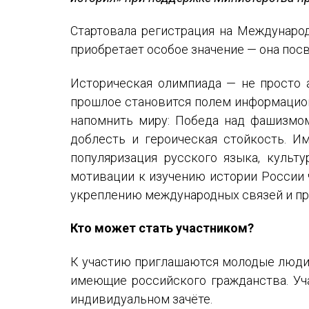
Устав МАПРЯЛ
Стартовала регистрация на Международ
Вступить в МАПРЯЛ
приобретает особое значение — она по
История МАПРЯЛ
Историческая олимпиада — не просто а
Медаль А. С. Пушкина
прошлое становится полем информацион
напомнить миру: Победа над фашизмом
Оплата членских взносов МАПРЯЛ
доблесть и героическая стойкость. 
популяризация русского языка, культ
мотивации к изучению истории России 
укреплению международных связей и п
Кто может стать участником?
К участию приглашаются молодые люди, 
имеющие российского гражданства. Уча
индивидуальном зачёте.