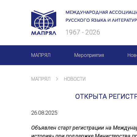
МЕЖДУНАРОДНАЯ АССОЦИАЦИ
РУССКОГО ЯЗЫКА И ЛИТЕРАТУ
1967 - 2026
МАПРЯЛ
Мероприятия
Нов
О нас
Мероприятия МАПРЯЛ на 20
МАПРЯЛ
НОВОСТИ
Президиум
50 лет МАПРЯЛ
ОТКРЫТА РЕГИСТ
Ревизионная комиссия
Архив мероприятий
26.08.2025
Секретариат
Члены МАПРЯЛ
Объявлен старт регистрации на Междуна
история» при поддержке Министерства п