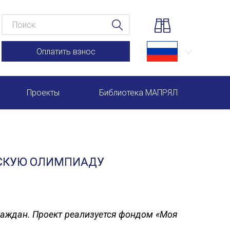
Оплатить взнос
Проекты
Библиотека МАПРЯЛ
Научно-практические семинары по повышению квал
Международная конференция по РКИ в Анкаре
ЕСКУЮ ОЛИМПИАДУ
Международный форум TERRA RUSISTICA в Рио-де-
Семинар в Абу-Даби: Русский язык и страноведение 
Комплексное исследование функционирования русск
раждан. Проект реализуется фондом «Моя