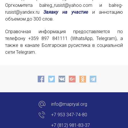
Форум в Гаване «Русская литература в Латин
Оргкомитета
balreg_rusist@yahoo.com
и
balreg-
rusist@yandex.ru
Заявку на участие
и аннотацию
Мобильное приложение TORFL GO
объемом до 300 слов.
БИБЛИОТЕКА МАПРЯЛ
Справочная информация предоставляется по
телефону +359 897 841111 (WhatsApp, Telegram), а
+7 953 347-74-80
также в канале Болгарская русистика в социальной
сети Telegram.
info@mapryal.org
info@mapryal.org
+7 953 347-74-80
+7 (812) 981-83-37