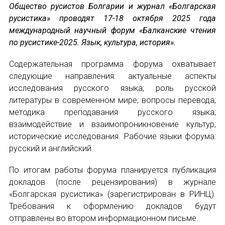
Общество русистов Болгарии и журнал «Болгарская
русистика» проводят 17-18 октября 2025 года
Устав МАПРЯЛ
международный научный форум «Балканские чтения
по русистике-2025. Язык, культура, история».
Вступить в МАПРЯЛ
Содержательная программа форума охватывает
История МАПРЯЛ
следующие направления: актуальные аспекты
исследования русского языка; роль русской
Медаль А. С. Пушкина
литературы в современном мире; вопросы перевода;
методика преподавания русского языка;
Оплата членских взносов МАПРЯЛ
взаимодействие и взаимопроникновение культур;
МЕРОПРИЯТИЯ
исторические исследования. Рабочие языки форума:
русский и английский.
Мероприятия МАПРЯЛ на 2026 год
По итогам работы форума планируется публикация
докладов (после рецензирования) в журнале
50 лет МАПРЯЛ
«Болгарская русистика» (зарегистрирован в РИНЦ).
Требования к оформлению докладов будут
Архив мероприятий
отправлены во втором информационном письме.