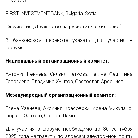
FINVBGSF
Международный форум TERRA RUSISTICA в 
FIRST INVESTMENT BANK, Bulgaria, Sofia
Семинар в Абу-Даби: Русский язык и страно
Подписаться
Сдружение „Дружество на русистите в България“
Комплексное исследование функционировани
В банковском переводе указать: для участия в
форуме.
Международный форум TERRA RUSISTICA в 
Национальный организационный комитет:
«Вопросы русского языка в юридических де
Отправить
Антония Пенчева, Силвия Петкова, Татяна Фед, Тина
Конференция по переводу в Малаге
Георгиева, Владимир Хынтов, Светослав Арсениев.
Международный организационный комитет:
«Дар речи: развитие языковой способности 
Елена Узенева, Аксиния Красовски, Ирена Микулацо,
Год Ф.М. Достоевского: обзор мероприятий 
Тюркян Олджай, Степан Шамин.
Международный образовательно-культурный 
Для участия в форуме необходимо до 30 сентября
2025 года направить по адресам электронной почты