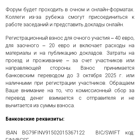
НОВОСТИ
Форум будет проходить в очном и онлайн-форматах.
Коллеги из-за рубежа смогут присоединиться к
КОНГРЕССЫ
работе заседаний и представить доклады онлайн.
XIII КОНГРЕСС МАПРЯЛ
Регистрационный взнос для очного участия ‒ 40 евро,
для заочного ‒ 20 евро и включает расходы на
XIV КОНГРЕСС МАПРЯЛ
материалы и на публикацию докладов. Затраты на
проезд и проживание ‒ за счет участников или
XV КОНГРЕСС МАПРЯЛ
направляющей стороны. Взнос принимается
банковским переводом до 3 октября 2025 г. или
XVI КОНГРЕСС МАПРЯЛ
ИМЯ
наличными при регистрации участников. Обращаем
РУССКИЙ ЯЗЫК В МИРЕ
Ваше внимание на то, что комиссионный сбор за
перевод денег взимается с отправителя и не
ПРОЕКТЫ
E-MAIL
вычитается из суммы взноса.
Банковские реквизиты:
Научно-практические семинары по повышен
СООБЩЕНИЕ
IBAN BG79FINV91502015367122 BIC/SWIFT код:
Международная конференция по РКИ в Анка
E-MAIL