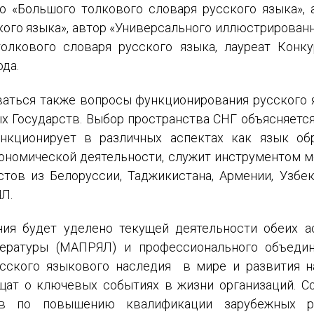
о «Большого толкового словаря русского языка»,
ого языка», автор «Универсального иллюстрированно
олкового словаря русского языка, лауреат Конк
ИМЯ
ода.
ваться также вопросы функционирования русского 
E-MAIL
 Государств. Выбор пространства СНГ объясняется 
нкционирует в различных аспектах как язык обр
СООБЩЕНИЕ
ономической деятельности, служит инструментом м
E-MAIL
тов из Белоруссии, Таджикистана, Армении, Узбе
Л.
Подписаться
ния будет уделено текущей деятельности обеих а
тературы (МАПРЯЛ) и профессионального объедин
усского языкового наследия в мире и развития н
т о ключевых событиях в жизни организаций. С
ров по повышению квалификации зарубежных р