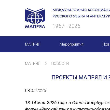
МЕЖДУНАРОДНАЯ АССОЦИАЦИ
РУССКОГО ЯЗЫКА И ЛИТЕРАТУ
1967 - 2026
МАПРЯЛ
Мероприятия
Нов
О нас
Мероприятия МАПРЯЛ на 20
МАПРЯЛ
НОВОСТИ
Президиум
50 лет МАПРЯЛ
ПРОЕКТЫ МАПРЯЛ И 
Ревизионная комиссия
Архив мероприятий
08.05.2026
Секретариат
Члены МАПРЯЛ
13-14 мая 2026 года в Санкт-Петербург
форум «Русский язык и культурно-образо