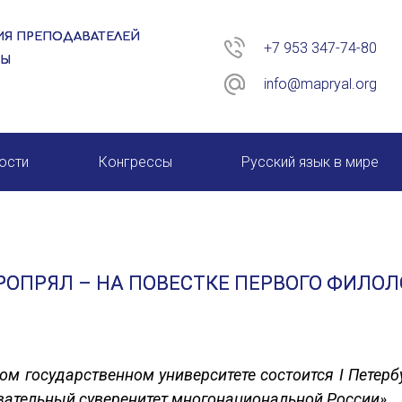
Я ПРЕПОДАВАТЕЛЕЙ
+7 953 347-74-80
РЫ
info@mapryal.org
ости
Конгрессы
Русский язык в мире
26 год
XIII КОНГРЕСС МАПРЯЛ
XIV КОНГРЕСС МАПРЯЛ
РОПРЯЛ – НА ПОВЕСТКЕ ПЕРВОГО ФИЛО
XV КОНГРЕСС МАПРЯЛ
XVI КОНГРЕСС МАПРЯЛ
ском государственном университете состоится I Пете
вательный суверенитет многонациональной России».