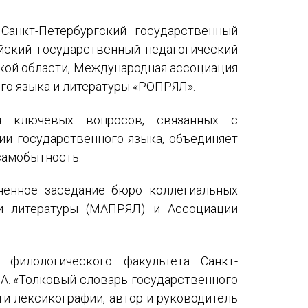
Международный форум TERRA RUSISTICA в Тунисе
Санкт-Петербургский государственный
«Вопросы русского языка в юридических делах и пр
ийский государственный педагогический
Конференция по переводу в Малаге
ской области, Международная ассоциация
го языка и литературы «РОПРЯЛ».
«Дар речи: развитие языковой способности при изуч
я ключевых вопросов, связанных с
Год Ф.М. Достоевского: обзор мероприятий 2021 го
ии государственного языка, объединяет
самобытность.
Международный образовательно-культурный форум «
Форум в Гаване «Русская литература в Латинской Ам
ненное заседание бюро коллегиальных
и литературы (МАПРЯЛ) и Ассоциации
Мобильное приложение TORFL GO
филологического факультета Санкт-
.А. «Толковый словарь государственного
ти лексикографии, автор и руководитель