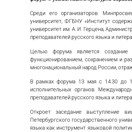
Устав МАПРЯЛ
Среди его организаторов: Минпросве
Вступить в МАПРЯЛ
университет, ФГБНУ «Институт содержа
История МАПРЯЛ
университет им. А. И. Герцена, Админи
преподавателей русского языка и литер
Медаль А. С. Пушкина
Целью форума является создание 
Оплата членских взносов МАПРЯЛ
функционированием, сохранением и раз
многонациональный народ России, отраж
В рамках форума 13 мая с 14.30 до 
исполнительных органов Международ
преподавателей русского языка и литер
Откроет заседание выступление ви
Петербургского государственного униве
языка как инструмент языковой политик