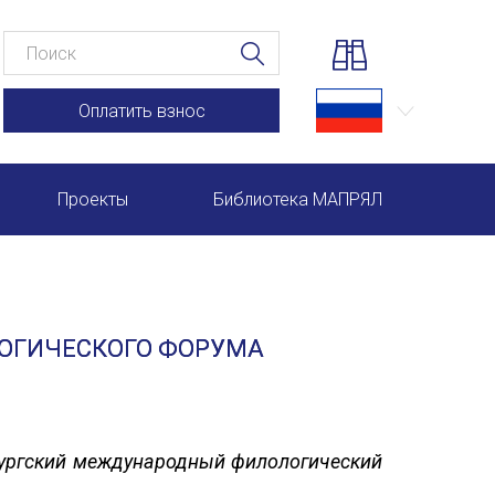
Оплатить взнос
Проекты
Библиотека МАПРЯЛ
Научно-практические семинары по повышению квал
Международная конференция по РКИ в Анкаре
ЛОГИЧЕСКОГО ФОРУМА
Международный форум TERRA RUSISTICA в Рио-де-
Семинар в Абу-Даби: Русский язык и страноведение 
Комплексное исследование функционирования русск
рбургский международный филологический